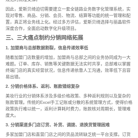
因此，爱斯贝绮迫切需要建立一套全链路业务数字化管理系统，实
现对零售、商品、分销、会员、物流、结算等功能的统一管理和配
置，真正将业务线上化。经过多方评估，爱斯贝绮选择与丽晶软件
深度合作，全面启动数字化升级项目。
三、三大痛点制约分销网络拓展
1. 加盟商与总部数据割裂，信息传递效率低
随着加盟门店数量的增加，加盟商与总部之间的业务协同成为一大
难题。订单、库存、销售等关键数据无法实时共享，总部难以掌握
终端门店的真实经营状况，信息传递依靠人工沟通，效率低下且容
易出错。
2. 分销价格体系、返利、账款错综复杂
美妆行业的分销体系涉及多级价格政策、多种返利规则以及复杂的
账款管理。传统的Excel手工记账或分散的系统管理方式，使得价格
政策执行难以统一，返利计算耗时费力，账款核对周期长，管理难
度大。
3. 分销渠道多门店订货、补货、调拨、退换货管理困难
多家加盟门店和直营门店之间的货品流转缺乏统一平台支撑。订货