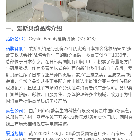
一、爱斯贝绮品牌介绍
品牌名称
： Crystal Beauty爱斯贝绮（简称CB）
品牌背景
： 爱斯贝绮是与拥有79年历史的日本知名化妆品集团“多
蕾美株式会社”战略合作生产的新兴品牌。多蕾美创立于1939年，
总部位于日本东京，在日韩两国拥有四间工厂，积累了海量配方库
与研发数据。作为多蕾美株式会社面向新时代推出的自有品牌，爱
斯贝绮延续了日本专业严谨的态度，秉承“上乘之美，品质之美”的
宗旨，全线产品均从多蕾美配方库中挑选出最适合亚洲女性肤质的
成熟配方，且经过了市场的充分认证与消费者的广泛认可。品牌类
目涵盖护肤、彩妆、口服养生、身体护理等多个领域，致力于为中
国消费者提供高品质的美妆产品。
运营公司
： 由广州市特蕾美生物科技有限公司负责中国市场运营，
总部位于广州。品牌在线下开设“CB香氛发颜馆”实体门店，同时在
线上布局天猫旗舰店等电商渠道。
渠道规模
： 截至2023年10月，CB香氛发颜馆在广州、石家庄、苏