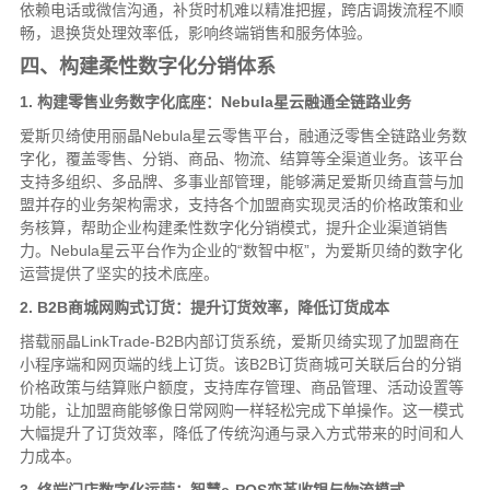
依赖电话或微信沟通，补货时机难以精准把握，跨店调拨流程不顺
畅，退换货处理效率低，影响终端销售和服务体验。
四、构建柔性数字化分销体系
1. 构建零售业务数字化底座：Nebula星云融通全链路业务
爱斯贝绮使用丽晶Nebula星云零售平台，融通泛零售全链路业务数
字化，覆盖零售、分销、商品、物流、结算等全渠道业务。该平台
支持多组织、多品牌、多事业部管理，能够满足爱斯贝绮直营与加
盟并存的业务架构需求，支持各个加盟商实现灵活的价格政策和业
务核算，帮助企业构建柔性数字化分销模式，提升企业渠道销售
力。Nebula星云平台作为企业的“数智中枢”，为爱斯贝绮的数字化
运营提供了坚实的技术底座。
2. B2B商城网购式订货：提升订货效率，降低订货成本
搭载丽晶LinkTrade-B2B内部订货系统，爱斯贝绮实现了加盟商在
小程序端和网页端的线上订货。该B2B订货商城可关联后台的分销
价格政策与结算账户额度，支持库存管理、商品管理、活动设置等
功能，让加盟商能够像日常网购一样轻松完成下单操作。这一模式
大幅提升了订货效率，降低了传统沟通与录入方式带来的时间和人
力成本。
3. 终端门店数字化运营：智慧e-POS变革收银与物流模式