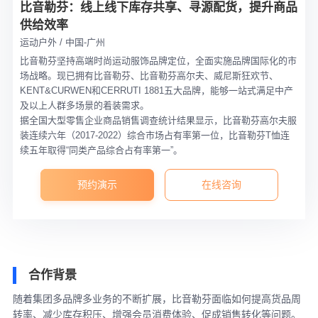
比音勒芬：线上线下库存共享、寻源配货，提升商品
供给效率
运动户外 / 中国-广州
比音勒芬坚持高端时尚运动服饰品牌定位，全面实施品牌国际化的市
场战略。现已拥有比音勒芬、比音勒芬高尔夫、威尼斯狂欢节、
KENT&CURWEN和CERRUTI 1881五大品牌，能够一站式满足中产
及以上人群多场景的着装需求。
据全国大型零售企业商品销售调查统计结果显示，比音勒芬高尔夫服
装连续六年（2017-2022）综合市场占有率第一位，比音勒芬T恤连
续五年取得“同类产品综合占有率第一”。
预约演示
在线咨询
合作背景
随着集团多品牌多业务的不断扩展，比音勒芬面临如何提高货品周
转率、减少库存积压、增强会员消费体验、促成销售转化等问题。