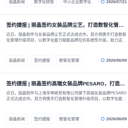
2026/07/21
丽晶新闻
数字化转型
中小企业数字化
签约捷报 | 丽晶签约女装品牌尘艺，打造数智化管理升级项目
近日，丽晶软件与女装品牌尘艺正式达成合作。双方将携手打造数智
化管理升级项目，以数字化能力赋能品牌在的系统性升级，助力这家
深耕年轻女性穿搭美学的品牌，在保持诗意自然风格的同时，构建更
高效、更智能的运营管理体系。
2026/06/09
丽晶新闻
签约捷报
数智化管理
签约捷报 | 丽晶签约高端女装品牌PESARO，打造数智化管理升级项目
近日，丽晶软件与上海孚伸商贸有限公司旗下高端女装品牌PESARO
正式达成合作。双方将携手打造数智化管理升级项目，以数字化能力
赋能品牌的全面升级，助力这家由台湾著名设计师创立的奢华女装品
牌，在持续引领都会女性风尚的过程中构建更智能、更高效的运营体
系。
2026/06/09
丽晶新闻
签约捷报
数智化管理