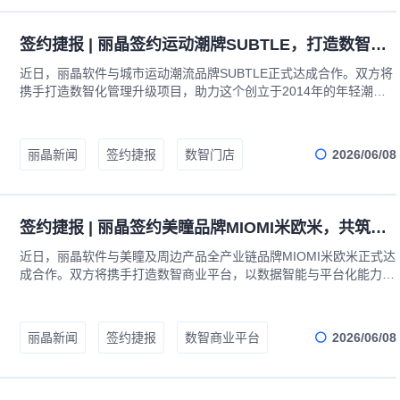
签约捷报 | 丽晶签约运动潮牌SUBTLE，打造数智化管理升级项目
近日，丽晶软件与城市运动潮流品牌SUBTLE正式达成合作。双方将
携手打造数智化管理升级项目，助力这个创立于2014年的年轻潮流
品牌，在持续扩张中构建更敏捷、更智能的管理体系。
2026/06/08
丽晶新闻
签约捷报
数智门店
签约捷报 | 丽晶签约美瞳品牌MIOMI米欧米，共筑数智商业平台，驱动全球化智慧运营
近日，丽晶软件与美瞳及周边产品全产业链品牌MIOMI米欧米正式达
成合作。双方将携手打造数智商业平台，以数据智能与平台化能力赋
能品牌在研发、生产、全球销售及商业决策等环节的全面升级，助力
这家深耕美瞳领域多年的技术驱动型企业，在全球化进程中构建智慧
商业新范式。
2026/06/08
丽晶新闻
签约捷报
数智商业平台