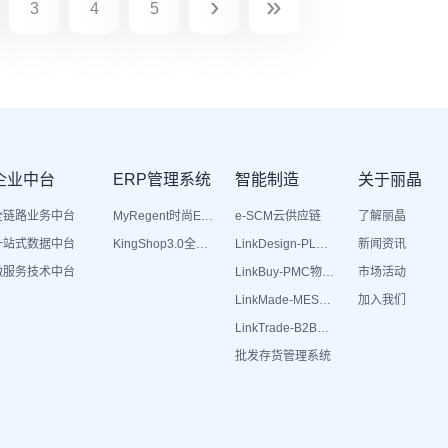
›
»
3
4
5
企业中台
ERP管理系统
智能制造
关于丽晶
全链路业务中台
MyRegent时尚ERP
e-SCM云供应链
了解丽晶
一站式数据中台
KingShop3.0全渠道电商ERP
LinkDesign-PLM设计研发
新闻资讯
微服务技术中台
LinkBuy-PMC物料管理
市场活动
LinkMade-MES生产管理
加入我们
LinkTrade-B2B内部订货系统
批发存货管理系统