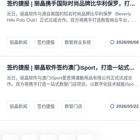
签约捷报 | 丽晶携手国际时尚品牌比华利保罗，打造数智商业平台项目
近日，丽晶软件与源自美国的知名时尚品牌比华利保罗（Beverly
Hills Polo Club）正式达成合作。双方将携手打造数智商业平台，以
数字化能力全面支撑品牌在全球范围内的商品运营、渠道协同与消费
者连接，助力这一拥有四十余年历史的国际品牌实现数智化升级。
2026/06/08
丽晶新闻
签约捷报
数智商业系统
签约捷报 | 丽晶软件签约澳门iSport，打造一站式数智门店项目
近日，丽晶软件与澳门iSport愛思博運動用品有限公司正式达成合
作。双方将携手打造一站式数智门店项目，以数字化技术赋能iSport
在澳门地区的22间门店及线上零售平台，助力这家以“Z世代”为核心
目标的新零售企业，实现线上线下深度融合与门店运营的全面智能化
升级。
2026/05/22
丽晶新闻
签约捷报
数智门店