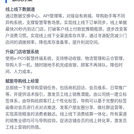
线上线下数据通
通过数据交换中心、API管理等，对接自有商城、导购助手等不同
异构系统，支撑智慧零售场景。实现线上线下订单同步，线上单据
最快20秒内到达门店，打破客户线上付款犹豫期瓶颈，逐步改变客
户消费习惯。实现线上线下全渠道库存共享，通过寻源配货减少门
店间的调拨频率，降低库存准备率，提升利润空间。
升级门店收银系统
使用e-POS智慧终端系统，支持移动收银、物流管理和云仓管理，
导购人手一机，随时随地手机完成收银，顾客不再排队，降低时
间、人力成本。
赋能导购线上经营
总部统一下发导购营销任务，包括商机回访、会员维系、日常推广
等，并提供话术指引，激发员工线上销售潜能。由公司统一建立标
签体系，由导购给顾客打上个性化标签，导购可以基于完整的标签
画像对会员进行点对点推送、发客户朋友圈分享、做社群运营等，
实现高效精准的消费者触达。线上线下消费结算一体化，所有渠道
的销售业绩均可与导购挂钩，促进店铺会员的线上转化率，激发员
工线上营销的热情。