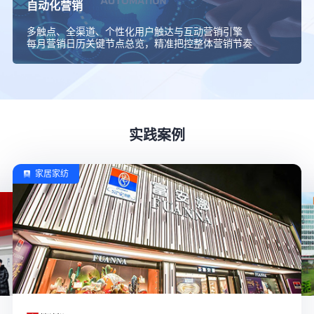
自动化营销
多触点、全渠道、个性化用户触达与互动营销引擎
每月营销日历关键节点总览，精准把控整体营销节奏
实践案例
家居家纺
工业建材
e-POS
时尚ERP
Nebula星云
旨，不断开
商业
影、KB
营线下门店零售。没有线上电商代理权限。
亿元。
RISHUN日顺皇品牌的代理商，已在佛山区代理近30年，主
杭州伊美源集
500
佛山市顺德区名汇鞋业有限公司，成立于2019年，是
致力
打造国