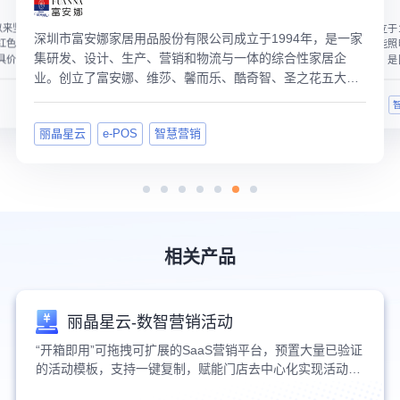
纪以来坚持打造国
佛山照明成立于
深圳市富安娜家居用品股份有限公司成立于1994年，是一家
红色精神，致力
质的绿色节能照
集研发、设计、生产、营销和物流与一体的综合性家居企
具价值品牌500
和专业服务，是
业。创立了富安娜、维莎、馨而乐、酷奇智、圣之花五大家
内衣
纺品牌，并于2009年12月在深圳股票市场成功上市。
Nebula星云
鞋包配饰
丽晶星云
e-POS
智慧营销
相关产品
丽晶星云-数智营销活动
“开箱即用”可拖拽可扩展的SaaS营销平台，预置大量已验证
的活动模板，支持一键复制，赋能门店去中心化实现活动执
行与运营。