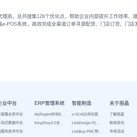
理商，总共搜集126个优化点，帮助企业内部提升工作效率、
用丽晶e-POS系统，高效完成全渠道订单寻源配货、门店订货、门
企业中台
ERP管理系统
智能制造
关于丽晶
全链路业务中台
MyRegent时尚ERP
e-SCM云供应链
了解丽晶
一站式数据中台
KingShop3.0全渠道电商ERP
LinkDesign-PLM设计研发
新闻资讯
微服务技术中台
LinkBuy-PMC物料管理
市场活动