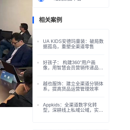
相关案例
UA KIDS安德玛童装：破局数
据孤岛，重塑全渠道零售
好孩子： 构建360°用户画
像，用智慧会员营销传递品牌
温度
越也服饰：建立全渠道分销体
系，提高货品运营管理效率
Appkids：全渠道数字化转
型，深耕线上私域公域，实现
业绩逆势增长