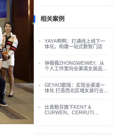
相关案例
YAYA鸭鸭：打通线上线下一
体化，构建一站式数智门店
钟薇薇ZHONGWEIWEI：从
个人工作室向全渠道女装品牌
的数智跃迁
GEYAO歌瑶：实现全渠道一
体化 打造西北区域女装行业的
优质合作标杆
比音勒芬旗下KENT &
CURWEN、CERRUTI
1881： “进出存销”业务集团统
一化管理与运营