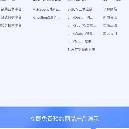
全链路业务中台
MyRegent时尚ERP
e-SCM云供应链
了解丽晶
一站式数据中台
KingShop3.0全渠道电商ERP
LinkDesign-PLM设计研发
新闻资讯
微服务技术中台
LinkBuy-PMC物料管理
市场活动
LinkMade-MES生产管理
加入我们
LinkTrade-B2B内部订货系统
批发存货管理系统
员管理软件
移动支付系统
T恤衫
短信群发平台
优韩女装
立即免费预约丽晶产品演示