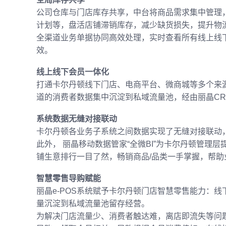
公司仓库与门店库存共享，中台将商品需求集中管理
计划等，盘活店铺滞销库存，减少缺货损失，提升物
全渠道业务单据协同高效处理，实时查看所有线上线
效。
线上线下会员一体化
打通卡尔丹顿线下门店、电商平台、微商城等多个来
道的消费者数据集中沉淀到私域流量池，经由丽晶C
系统数据无缝对接联动
卡尔丹顿各业务子系统之间数据实现了无缝对接联动
此外， 丽晶移动数据管家“全微BI”为卡尔丹顿管理
铺生意排行一目了然，畅销商品/品类一手掌握，帮
智慧零售导购赋能
丽晶e-POS系统赋予卡尔丹顿门店智慧零售能力：
量沉淀到私域流量池留存经营。
为解决门店流量少、消费者触达难，离店即流失等问题