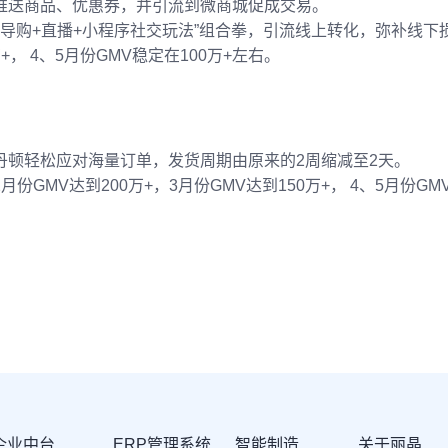
推送商品、优惠券，并引流到微商城促成交易。
“导购+直播+小程序社交玩法”组合拳，引流线上转化，弥补线下
+， 4、5月份GMV稳定在100万+左右。
卡尔丹顿轻松应对海量订单，发货周期由原来的2周缩减至2天。
MV达到200万+，3月份GMV达到150万+， 4、5月份GM
企业中台
ERP管理系统
智能制造
关于丽晶