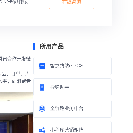
IN(卡尔丹顿)、
在线咨询
所用产品
腾讯合作开发微
智慧终端e-POS
商品、订单、库
水平；向消费者
导购助手
全链路业务中台
小程序营销矩阵