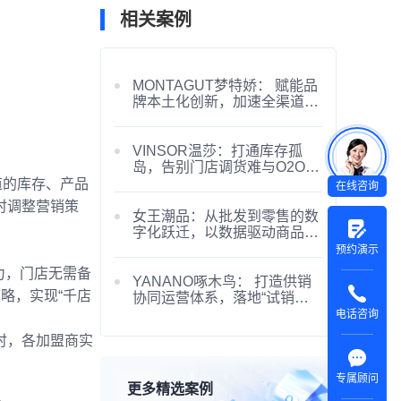
相关案例
MONTAGUT梦特娇： 赋能品
牌本土化创新，加速全渠道销
售进程
VINSOR温莎：打通库存孤
岛，告别门店调货难与O2O割
裂
道的库存、产品
在线咨询
时调整营销策
女王潮品：从批发到零售的数
字化跃迁，以数据驱动商品采
购与精准供货
预约演示
力，门店无需备
YANANO啄木鸟： 打造供销
略，实现“千店
协同运营体系，落地“试销快
反”模式
电话咨询
时，各加盟商实
专属顾问
更多精选案例