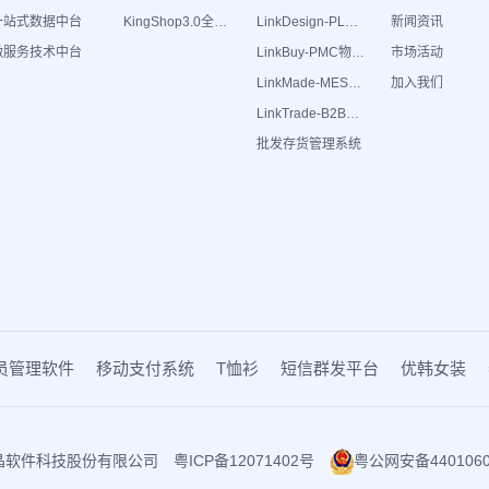
一站式数据中台
KingShop3.0全渠道电商ERP
LinkDesign-PLM设计研发
新闻资讯
微服务技术中台
LinkBuy-PMC物料管理
市场活动
LinkMade-MES生产管理
加入我们
LinkTrade-B2B内部订货系统
批发存货管理系统
员管理软件
移动支付系统
T恤衫
短信群发平台
优韩女装
6 广州丽晶软件科技股份有限公司
粤ICP备12071402号
粤公网安备4401060