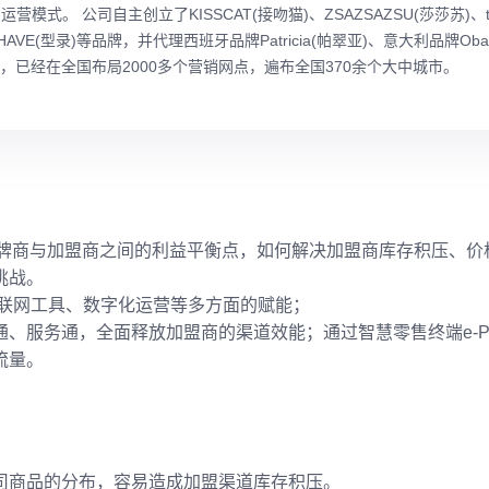
模式。 公司自主创立了KISSCAT(接吻猫)、ZSAZSAZSU(莎莎苏)、tigr
MUSTHAVE(型录)等品牌，并代理西班牙品牌Patricia(帕翠亚)、意大利品牌Ob
式，已经在全国布局2000多个营销网点，遍布全国370余个大中城市。
品牌商与加盟商之间的利益平衡点，如何解决加盟商库存积压、价
挑战。
互联网工具、数字化运营等多方面的赋能；
、服务通，全面释放加盟商的渠道效能；通过智慧零售终端e-P
流量。
司商品的分布，容易造成加盟渠道库存积压。