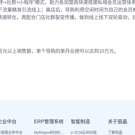
手+社群+小程序”模式，助力各加盟商快速搭建私域会员运营体
下流量精准引流线上；离店后，导购利用空闲时间为自己的会员
实现快速转化，再配合门店社群裂变传播，做到线上线下双轮驱动，
百元以上销售额，单个导购的单月业绩可以达到10万元。
企业中台
ERP管理系统
智能制造
关于丽晶
全链路业务中台
MyRegent时尚ERP
e-SCM云供应链
了解丽晶