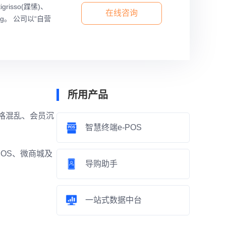
isso(蹀愫)、
在线咨询
ag。 公司以“自营
所用产品
格混乱、会员沉
智慧终端e-POS
OS、微商城及
导购助手
一站式数据中台