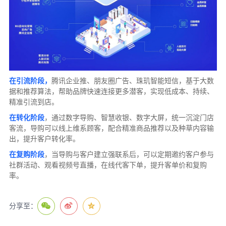
在引流阶段，
腾讯企业推、朋友圈广告、珠玑智能短信，基于大数
据和推荐算法，帮助品牌快速连接更多潜客，实现低成本、持续、
精准引流到店。
在转化阶段
，通过数字导购、智慧收银、数字大屏，统一沉淀门店
客流，导购可以线上维系顾客，配合精准商品推荐以及种草内容输
出，提升客户转化率。
在复购阶段
，当导购与客户建立强联系后，可以定期邀约客户参与
社群活动、观看视频号直播，在线代客下单，提升客单价和复购
率。
分享至：