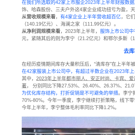
在我们所选取的42家上市服企2023年上半年财报数据
饰、哈森股份、三夫户外这4家企业成功扭亏为盈，
从营收规模来看
，
有4家企业上半年营收超百亿
，它们
（140.19亿元）、海澜之家（111.99亿元）。
从净利润规模来看
，2023年上半年，
服饰上市公司中
元，紧随其后的则为李宁（21.2亿元）和鄂尔多斯（1
去库
在经历疫情期间库存大量积压后，“清库存”在上半年
在42家服装上市公司中，有超过半数企业在2023年
其中，
2023年上半年都市丽人、安正时尚、卡宾、
著
， 分别同比下降27.53%、26.40%、26.37%、21.07
为优化库存结构，打折促销是不可避免的举措
。李宁把
70%-80%。今年一季度，李宁继续打折策略，线下
今年上半年，李宁整体毛利率同比下降1.2%。