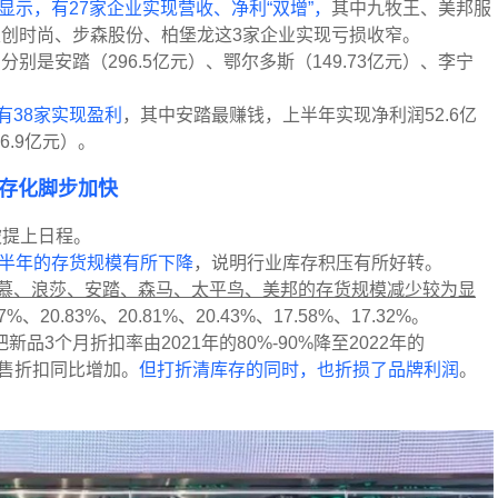
显示，有27家企业实现营收、净利“双增”，
其中九牧王、美邦服
天创时尚、步森股份、柏堡龙这3家企业实现亏损收窄。
分别是安踏（296.5亿元）、鄂尔多斯（149.73亿元）、李宁
有38家实现盈利
，其中安踏最赚钱，上半年实现净利润52.6亿
6.9亿元）。
存化脚步加快
被提上日程。
上半年的存货规模有所下降
，说明行业库存积压有所好转。
爱慕、浪莎、安踏、森马、太平鸟、美邦的存货规模减少较为显
%、20.83%、20.81%、20.43%、17.58%、17.32%。
新品3个月折扣率由2021年的80%-90%降至2022年的
零售折扣同比增加。
但打折清库存的同时，也折损了品牌利润
。