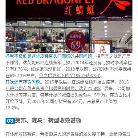
净利率极低是这些皮鞋巨头们面临的共同问题
，换而言之就是产品
不赚钱。达芙妮已经连续多年亏损，2014年还没有亏损时净利率也
只有1.76%；红蜻蜓表现稍好，2018年以前，公司净利率水平保持
在8%-11%左右，
但之后逐年下降至1%-2%的水平
。
其次还有存货问题
。2015年以后，红蜻蜓陆续开始去库存。
2016
年是公司存货占总资产比最高的时候，达到21.8%
。后来，公司加
大计提库存力度，每年计提的减值损失动辄4、5千万。存货占比才
开始下降，到2021年公司存货只有6亿元，占总资产比值为
13.2%。
03
美邦、森马：转型收效甚微
在休闲服饰赛道，
亏损额最大的是曾经的龙头搜于特
。业绩预告显