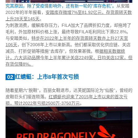
究其原因，除了受疫情影响外，还有新一轮的“库存危机”。
从安踏
2022年的半年报看，
安踏库存微增7%至81.92亿元，存货周转天数
上升28天至145天
。
为刺激消费，缓解库存压力，FILA加大了品牌折扣力度，却拖垮了
毛利，外加原材料价格上涨，最终导致FILA毛利同比下滑22.8%。
与安踏类似，
特步在2022年上半年的存货周转天数亦上升27天至
106天
，创下2008年上市以来新高。他们都采取优化供应链、关店
减员、打折促销等措施“去库存”，但效果甚微。根
据相关数据统
计，六大运动品牌今年上半年累计关店2249家，日均关店12家，但
存货仅降8%。
02
红蜻蜓：上市8年首次亏损
随着星期六“脱鞋”，百丽女鞋退市，达芙妮国际沦为“仙股”，曾经的
皮鞋巨头们接连陨落。
红蜻蜓也迎来了2015年上市以来的首次亏
损，预计2022年亏损2500万-3750万元
。