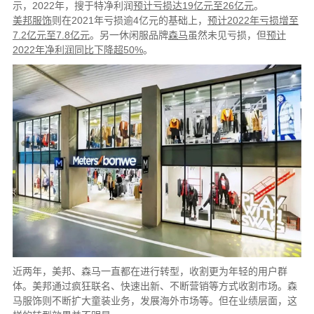
示，2022年，搜于特净利润
预计亏损达19亿元至26亿元
。
美邦服饰
则在2021年亏损逾4亿元的基础上，
预计2022年亏损增至
7.2亿元至7.8亿元
。另一休闲服品牌
森马
虽然未见亏损，但
预计
2022年净利润同比下降超50%
。
近两年，美邦、森马一直都在进行转型，收割更为年轻的用户群
体。美邦通过疯狂联名、快速出新、不断营销等方式收割市场。森
马服饰则不断扩大童装业务，发展海外市场等。但在业绩层面，这