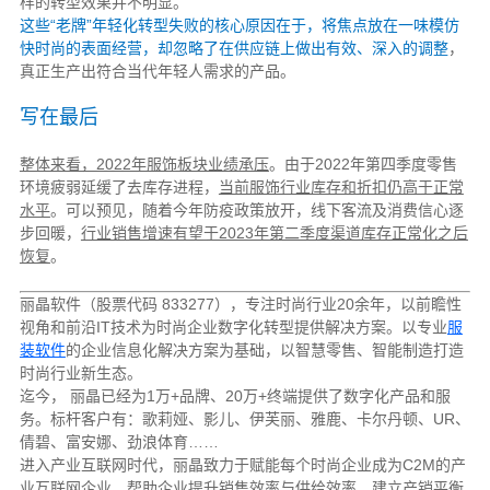
样的转型效果并不明显。
这些“老牌”年轻化转型失败的核心原因在于，将焦点放在一味模仿
快时尚的表面经营，却忽略了在供应链上做出有效、深入的调整
，
真正生产出符合当代年轻人需求的产品。
写在最后
整体来看，2022年服饰板块业绩承压
。由于2022年第四季度零售
环境疲弱延缓了去库存进程，
当前服饰行业库存和折扣仍高于正常
水平
。可以预见，随着今年防疫政策放开，线下客流及消费信心逐
步回暖，
行业销售增速有望于2023年第二季度渠道库存正常化之后
恢复
。
丽晶软件（股票代码 833277），专注时尚行业20余年，以前瞻性
视角和前沿IT技术为时尚企业数字化转型提供解决方案。以专业
服
装软件
的企业信息化解决方案为基础，以智慧零售、智能制造打造
时尚行业新生态。
迄今， 丽晶已经为1万+品牌、20万+终端提供了数字化产品和服
务。标杆客户有：歌莉娅、影儿、伊芙丽、雅鹿、卡尔丹顿、UR、
倩碧、富安娜、劲浪体育……
进入产业互联网时代，丽晶致力于赋能每个时尚企业成为C2M的产
业互联网企业，帮助企业提升销售效率与供给效率，建立产销平衡