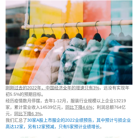
刚刚过去的2022年，中国经济全年的增速只有3%
，远没有实现年
初5.5%的预期目标。
经历疫情数月停摆，去年1-12月，服装行业规模以上企业13219
家，累计营业收入14539亿元，
同比下降4.6%
；利润总额764亿
元，
同比下降6.3%
。
我们汇总了
30家A股上市服企的2022业绩预告，其中预计亏损企业
高达12家，另有12家预减，只有5家预计业绩增长
。