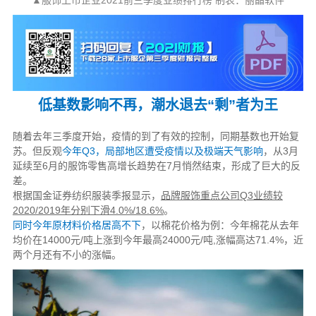
低基数影响不再，潮水退去“剩”者为王
随着去年三季度开始，疫情的到了有效的控制，同期基数也开始复
苏。但反观
今年Q3，局部地区遭受疫情以及极端天气影响
，从3月
延续至6月的服饰零售高增长趋势在7月悄然结束，形成了巨大的反
差。
根据国金证券纺织服装季报显示，
品牌服饰重点公司Q3业绩较
2020/2019年分别下滑4.0%/18.6%
。
同时今年原材料价格居高不下
，以棉花价格为例：今年棉花从去年
均价在14000元/吨上涨到今年最高24000元/吨,涨幅高达71.4%，近
两个月还有不小的涨幅。