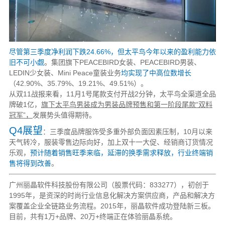
尽管第三季度净利润下跌24.66%，但太平鸟今年以来的盈利能力依
旧不可小觑
。集团旗下PEACEBIRD女装、PEACEBIRD男装、
LEDIN少女装、Mini Peace童装业务
均实现了中高位数增长
（42.90%、35.79%、19.21%、49.51%）。
从双11战报来看，11月1号尾款支付开战2分钟，太平鸟全渠道全品
牌破1亿，
旗下太平鸟男装成为男装品牌预售和第一阶段尾款“双料
冠军”，
发展势头值得期待。
Q4展望
：三季度品牌服饰受多重外部负面因素压制，10月以来
天气转冷，服装零售边际向好，加上双十一大促、经销商订货情况
乐观，
预计随着销售旺季来临，延滞的换季需求释放，行业终端销
售将得到改善
。
广州丽晶软件科技股份有限公司（股票代码：833277），初创于
1995年，是资深的时尚行业信息化解决方案供应商，产品和解决方
案覆盖企业全链路业务流程。2015年，丽晶软件成功登陆新三板。
目前，共有1万+品牌、20万+终端正在体验丽晶系统。