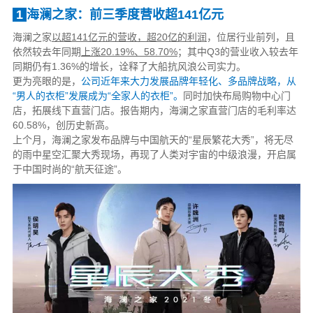
1
海澜之家：前三季度营收超141亿元
海澜之家
以超141亿元的营收，超20亿的利润
，位居行业前列，且
依然较去年同期
上涨20.19%、58.70%
；其中Q3的营业收入较去年
同期仍有1.36%的增长，诠释了大船抗风浪公司实力。
更为亮眼的是，
公司近年来大力发展品牌年轻化、多品牌战略，从
“男人的衣柜”发展成为“全家人的衣柜”。
同时加快布局购物中心门
店，拓展线下直营门店。报告期内，海澜之家直营门店的毛利率达
60.58%，创历史新高。
上个月，海澜之家发布品牌与中国航天的“星辰繁花大秀”，将无尽
的雨中星空汇聚大秀现场，再现了人类对宇宙的中级浪漫，开启属
于中国时尚的“航天征途”。