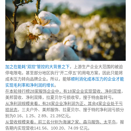
加之在能耗“双控”管控的大背景之下
，上游生产企业大范围的被迫
停电限电，甚至部分地区执行“开二停五”的用电方案，因此只能将
成本压力转向品牌企业。所以，能够
顺利消化成本压力的企业才能
实现毛利率和净利润的增长
。
在本轮排行榜28家服饰企业中，有18家企业实现营收、净利双增
，
美邦营收、净利双降，拉夏贝尔亏损收窄，搜于特由盈转亏。
从净利润规模来看，有24家企业净利润为正，其余4家企业处于亏
损状态
，三夫户外、美邦服饰、拉夏贝尔、搜于特的净利润亏损分
别为0.16、1.25、2.89、21.28亿元。
从营收规模来看，前三名分别为海澜之家、森马服饰、太平鸟
，报
告期内实现营收141.56、100.20、74.09 亿元。