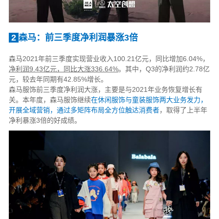
2
森马：前三季度净利润暴涨3倍
森马2021年前三季度实现营业收入100.21亿元，同比增加6.04%，
净利润9.43亿元，同比大涨336.64%
。其中，Q3的净利润约2.78亿
元，较去年同期有42.85%增长。
森马服饰前三季度净利润大涨，主要是与2021年业务恢复增长有
关。本年度，森马服饰继续
在休闲服饰与童装服饰两大业务发力，
开展全域营销，通过多矩阵布局全方位触达消费者
，取得了上半年
净利暴涨3倍的好成绩。