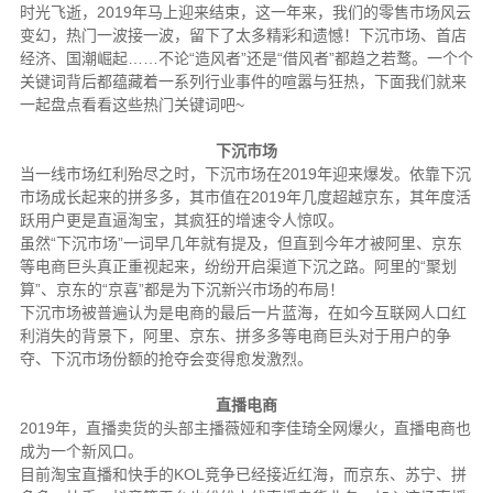
时光飞逝，2019年马上迎来结束，这一年来，我们的零售市场风云
变幻，热门一波接一波，留下了太多精彩和遗憾！下沉市场、首店
经济、国潮崛起……不论“造风者”还是“借风者”都趋之若鹜。一个个
关键词背后都蕴藏着一系列行业事件的喧嚣与狂热，下面我们就来
一起盘点看看这些热门关键词吧~
下沉市场
当一线市场红利殆尽之时，下沉市场在2019年迎来爆发。依靠下沉
市场成长起来的拼多多，其市值在2019年几度超越京东，其年度活
跃用户更是直逼淘宝，其疯狂的增速令人惊叹。
虽然“下沉市场”一词早几年就有提及，但直到今年才被阿里、京东
等电商巨头真正重视起来，纷纷开启渠道下沉之路。阿里的“聚划
算”、京东的“京喜”都是为下沉新兴市场的布局！
下沉市场被普遍认为是电商的最后一片蓝海，在如今互联网人口红
利消失的背景下，阿里、京东、拼多多等电商巨头对于用户的争
夺、下沉市场份额的抢夺会变得愈发激烈。
直播电商
2019年，直播卖货的头部主播薇娅和李佳琦全网爆火，直播电商也
成为一个新风口。
目前淘宝直播和快手的KOL竞争已经接近红海，而京东、苏宁、拼