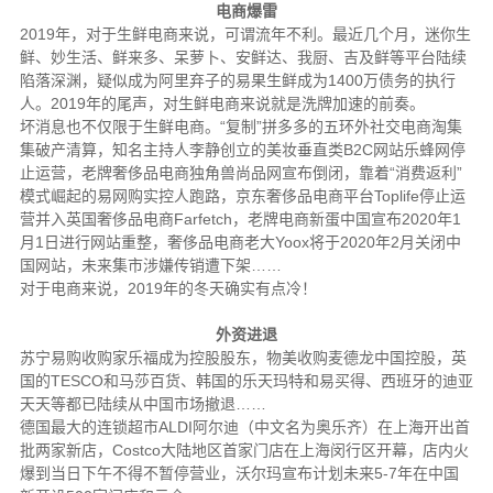
电商爆雷
2019年，对于生鲜电商来说，可谓流年不利。最近几个月，迷你生
鲜、妙生活、鲜来多、呆萝卜、安鲜达、我厨、吉及鲜等平台陆续
陷落深渊，疑似成为阿里弃子的易果生鲜成为1400万债务的执行
人。2019年的尾声，对生鲜电商来说就是洗牌加速的前奏。
坏消息也不仅限于生鲜电商。“复制”拼多多的五环外社交电商淘集
集破产清算，知名主持人李静创立的美妆垂直类B2C网站乐蜂网停
止运营，老牌奢侈品电商独角兽尚品网宣布倒闭，靠着“消费返利”
模式崛起的易网购实控人跑路，京东奢侈品电商平台Toplife停止运
营并入英国奢侈品电商Farfetch，老牌电商新蛋中国宣布2020年1
月1日进行网站重整，奢侈品电商老大Yoox将于2020年2月关闭中
国网站，未来集市涉嫌传销遭下架……
对于电商来说，2019年的冬天确实有点冷！
外资进退
苏宁易购收购家乐福成为控股股东，物美收购麦德龙中国控股，英
国的TESCO和马莎百货、韩国的乐天玛特和易买得、西班牙的迪亚
天天等都已陆续从中国市场撤退……
德国最大的连锁超市ALDI阿尔迪（中文名为奥乐齐）在上海开出首
批两家新店，Costco大陆地区首家门店在上海闵行区开幕，店内火
爆到当日下午不得不暂停营业，沃尔玛宣布计划未来5-7年在中国