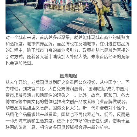
对一个城市来说，首店越多越聚集，就越能体现城市商业的成熟度
和活跃度。城市供养品牌，而品牌也在反哺城市。在引进首店品牌
的过程中，除了城市自身的商业吸引力，政策补贴也是最为直接的
引进方式。随着各大城市陆续加入补贴大战，未来首店经济的竞争
也会更加激烈。
国潮崛起
从去年开始，老牌国货以刷屏之姿重回公众视线，从中国李宁、回
力球鞋，到故官口红、大白兔奶糖润唇膏，“国潮崛起”成为中国消
费市场最具活力和话题性的现象之一。此外，故宫、颐和园、各大
博物馆等中国文化的载体也推出文创产品或者跟商业品牌做联名。
随着品牌民族主义觉醒，国潮文化大兴。新一代消费者对个性化、
品质化产品需求越来越看重，国货也不再代表老气、低俗，反而是
一种潮流气质和生活态度。依托下沉市场的历史性机遇，借助于互
联网的渠道工具，相信诸多国货领域都会迎来新的机会。