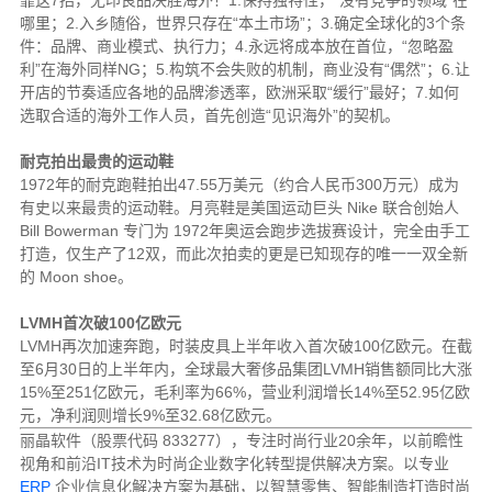
哪里；2.入乡随俗，世界只存在“本土市场”；3.确定全球化的3个条
件：品牌、商业模式、执行力；4.永远将成本放在首位，“忽略盈
利”在海外同样NG；5.构筑不会失败的机制，商业没有“偶然”；6.让
开店的节奏适应各地的品牌渗透率，欧洲采取“缓行”最好；7.如何
选取合适的海外工作人员，首先创造“见识海外”的契机。
耐克拍出最贵的运动鞋
1972年的耐克跑鞋拍出47.55万美元（约合人民币300万元）成为
有史以来最贵的运动鞋。月亮鞋是美国运动巨头 Nike 联合创始人
Bill Bowerman 专门为 1972年奥运会跑步选拔赛设计，完全由手工
打造，仅生产了12双，而此次拍卖的更是已知现存的唯一一双全新
的 Moon shoe。
LVMH首次破100亿欧元
LVMH再次加速奔跑，时装皮具上半年收入首次破100亿欧元。在截
至6月30日的上半年内，全球最大奢侈品集团LVMH销售额同比大涨
15%至251亿欧元，毛利率为66%，营业利润增长14%至52.95亿欧
元，净利润则增长9%至32.68亿欧元。
丽晶软件（股票代码 833277），专注时尚行业20余年，以前瞻性
视角和前沿IT技术为时尚企业数字化转型提供解决方案。以专业
ERP
企业信息化解决方案为基础，以智慧零售、智能制造打造时尚