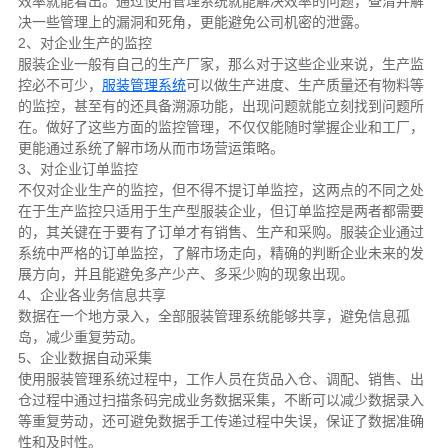
效率就能看出。通过使用管理系统就能解决效率的问题，查清并解
决一些管理上的漏洞和死角，更能避免公司机密的泄露。
2、对企业生产的监控
服装企业一般有自己的生产厂家，那么对于这些企业来说，生产监
控必不可少，
服装管理系统
可以做生产进度、生产质量还有物料等
的监控，甚至有的还具备溯源功能，出现问题就能立刻找到问题所
在。做好了这些方面的监控管理，不仅仅能随时掌握企业和工厂，
更能通过系统了解市场从而市场营运策略。
3、对企业订单监控
不仅对企业生产的监控，但不得不提订单监控，这两点的不同之处
在于生产监控只适用于生产型服装企业，但订单监控是两者都需要
的，其关键在于要有了订单才有销售、生产和采购。服装企业通过
系统中严格的订单监控，了解市场走向，精确的判断企业未来的发
展方向，并且能避免多产少产、多采少购的现象出现。
4、企业各业务信息共享
数据在一个地方录入，全部服装管理系统能够共享，避免信息孤
岛，减少重复劳动。
5、企业数据自动采集
使用服装管理系统过程中，工作人员在货品入仓、调配、销售、出
仓过程中通过扫描条码完成业务数据采集，不断可以减少数据录入
等重复劳动，还可避免数据手工传递过程中失误，保证了数据准确
性和及时性。