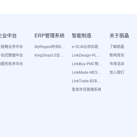
企业中台
ERP管理系统
智能制造
关于丽晶
全链路业务中台
MyRegent时尚ERP
e-SCM云供应链
了解丽晶
一站式数据中台
KingShop3.0全渠道电商ERP
LinkDesign-PLM设计研发
新闻资讯
微服务技术中台
LinkBuy-PMC物料管理
市场活动
LinkMade-MES生产管理
加入我们
LinkTrade-B2B内部订货系统
批发存货管理系统