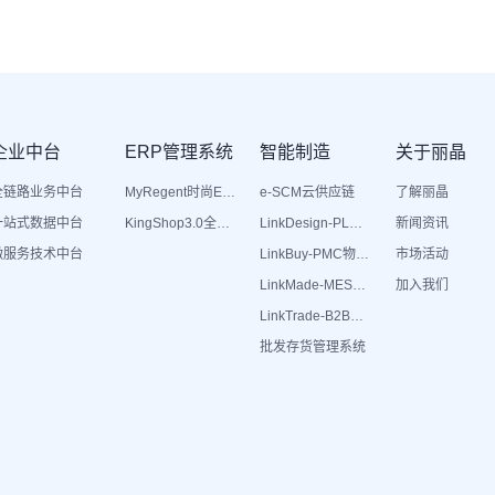
企业中台
ERP管理系统
智能制造
关于丽晶
全链路业务中台
MyRegent时尚ERP
e-SCM云供应链
了解丽晶
一站式数据中台
KingShop3.0全渠道电商ERP
LinkDesign-PLM设计研发
新闻资讯
微服务技术中台
LinkBuy-PMC物料管理
市场活动
LinkMade-MES生产管理
加入我们
LinkTrade-B2B内部订货系统
批发存货管理系统