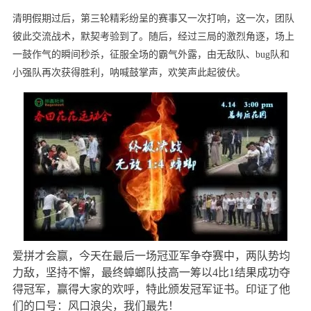
清明假期过后，第三轮精彩纷呈的赛事又一次打响，这一次，团队
彼此交流战术，默契考验到了。随后，经过三局的激烈角逐，场上
一鼓作气的瞬间秒杀，征服全场的霸气外露，由无敌队、
bug队和
小强队再次获得胜利，呐喊鼓掌声，欢笑声此起彼伏。
爱拼才会赢，今天在最后一场冠亚军争夺赛中，两队势均
力敌，坚持不懈，最终蟑螂队技高一筹以4比1结果成功夺
得冠军，赢得大家的欢呼，特此颁发冠军证书。印证了他
们的口号：风口浪尖，我们最先！