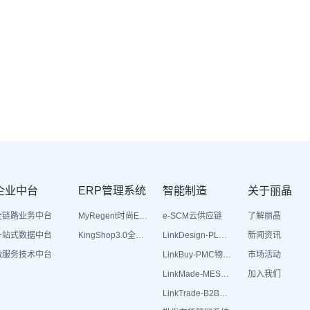
企业中台
ERP管理系统
智能制造
关于丽晶
全链路业务中台
MyRegent时尚ERP
e-SCM云供应链
了解丽晶
一站式数据中台
KingShop3.0全渠道电商ERP
LinkDesign-PLM设计研发
新闻资讯
微服务技术中台
LinkBuy-PMC物料管理
市场活动
LinkMade-MES生产管理
加入我们
LinkTrade-B2B内部订货系统