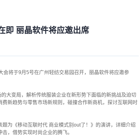
办在即 丽晶软件将应邀出席
大会将于
9
月
5
号在广州轻纺交易园召开，丽晶软件将应邀参
场的大变局，解析传统服装企业在新形势下面临的新挑战及迫切
消费新趋势与零售市场新规则，碰撞合作新商机，探讨互联网时
表题为《移动互联时代
商业模式别
out
了！》的演讲，详细介绍
冲击，借势实现时尚企业的腾飞。