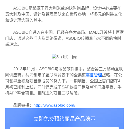
ASOBIO
是起源于意大利米兰的快时尚品牌，设计中心主要在
意大利及中国，设计及管理团队来自世界各地，将多元的时装文化
和设计理念融入其中。
ASOBIO
MALL
自进入在中国，已经在各大商场、
开设将上百家
ASOBIO
门店，通过这些门店及网络渠道，
传播着与众不同的快时
尚理念。
2013
11
ASOBIO
年
月，
与丽晶软件携手，整合第三方移动互联
网供应商，共同制定了互联网背景下的全渠道
零售管理
战略，在公
4
司领导重视及项目组成员的努力下，一期项目：全国上百门店在
SAP
APP
月初已顺利上线，同时还完成了
数据同步及
门店平板、手
APP
机
整合项目。目前进入项目二期阶段。
http://www.asobio.com/
品牌链接：
立即免费预约丽晶产品演示