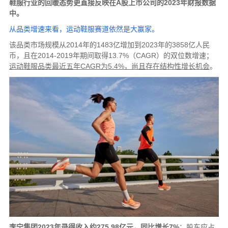
鞋服行业的回暖态势更直接反映在A股上市公司的2023年财报数据
中。
从品类增速来看，运动鞋服赛道依然是大赢家。
该品类市场规模从2014年的1483亿增加到2023年的3858亿人民
币，且在2014-2019年期间取得13.7%（CAGR）的双位数增速；
运动鞋服品类最近五年CAGR为5.4%，尚且存在结构性增长机会
。
李宁集团2023年录得收入约275.98亿元，同比增长7%
；股东应占