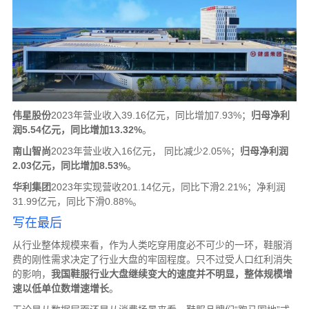
伟星股份
2023年营业收入39.16亿元，同比增加7.93%；
归母净利
润5.54亿元，同比增加13.32%
。
南山智尚
2023年营业收入16亿元， 同比减少2.05%；
归母净利润
2.03亿元，同比增加8.53%
。
华利集团
2023年实现营收201.14亿元，同比下滑2.21%；净利润
31.99亿元，同比下滑0.88%。
写在最后
从行业整体规模来看，作为人类吃穿用度必不可少的一环，鞋服消
费的刚性需求决定了行业大盘的牢固程度。只不过受人口红利消失
的影响，
我国鞋服行业大盘继续变大的速度并不明显，整体规模增
速以低单位数增速增长
。