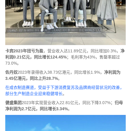
卡宾2023年扭亏为盈
，营业收入达11.89亿元，同比增加0.3%，
净
利润0.21亿元，同比增长124.45%
；毛利率为43%，售罄率超过
73.0%。
佐丹奴
2023年录得收入38.73亿港元，同比增长1.9%，
净利润为
3.45亿港元，同比上升28.7%
。
在成衣制造赛道，受益于下游消费复苏及品牌商经营状况的改善，
部分生产制造企业迎来稳健增长
。
健盛集团
2023年实现营业收入22.81亿元，同比下降3.07%；
归母
净利润为2.7亿元，同比增长3.34%
。