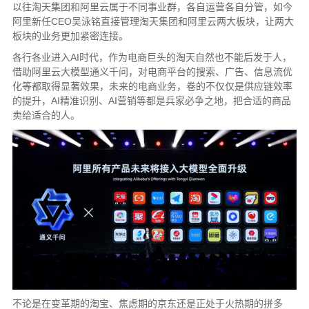
以往淘天集团和阿里云属于不同事业群，各自运营各自分管，如今
阿里新任CEO吴泳铭直接管理淘天集团和阿里云两大板块，让两大
板块的业务更加紧密连接。
各行各业进入AI时代，作为电商巨头的淘天自然也不能后发于人，
借助阿里云大模型通义千问，对电商平台的搜索、广告、信息流优
化等都取得显著效果，未来的电商业务，卷的不仅仅是供应链效率
的提升，AI精准识别、AI营销等都是兵家必争之地，把合适的商品
卖给适合的人。
不论是在变革期的淘宝、焦虑期的京东还是正处于火热期的拼多