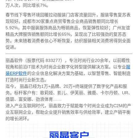
万人次，同比增长7%。
春节线下零售环境回暖拉动服装门店客流量回升，服装零售复苏表
现较好。成都市30家重点商贸零售企业商品销售额同比增长
5.92%，其中服装服饰商品为畅销商品，恢复弹性较好；广州友谊
精品大牌服饰销售额同比增长65%，呈现出了比较强劲的复苏态
势。未来随着消费者信心不断恢复，纺织服装相关消费将得到全面
促进。
丽晶软件（股票代码 833277），专注时尚行业20余年，以前瞻性
视角和前沿IT技术为时尚企业数字化转型提供解决方案。以专业
服
装ERP软件
的企业信息化解决方案为基础，以智慧零售、智能制造
打造时尚行业新生态。
迄今， 丽晶已经为1万+品牌、20万+终端提供了数字化产品和服
务。标杆客户有：歌莉娅、影儿、伊芙丽、雅鹿、卡尔丹顿、UR、
倩碧、富安娜、劲浪体育……
进入产业互联网时代，丽晶致力于赋能每个时尚企业成为C2M的产
业互联网企业，帮助企业提升销售效率与供给效率，建立产销平衡
的增长闭环。