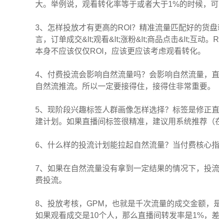
大。举例说，观看转化率等于或者大于1%的时候，
3、怎样投放才有更高的ROI？精准流量匹配好的货
言，订单成交&lt;观看&lt;涨粉&lt;商品点击&l
本身不应该仅仅ROI，应该更应该考虑观看转化。
4、付费投流会影响自然流量吗？会影响自然流量，
自然流推流。所以一定要接得住，接得住非常重要。
5、现阶段兴趣标签人群画像怎样选择？标签是修正
建计划。如果直播间标签很精准，建议用系统推荐（
6、什么样的投流计划能拉起自然流量？当付费核心
7、如果在自然流量没有拿到一定结果的情况下，投
费投流。
8、投放考核，GPM，也就是千次流量的成交金额，是
如果观看成交是10个人，那么直播间转发率是1%，