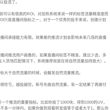
可以投流了。
盘就可以有很高的ROI，对加热系统来说一样的标签流量精准度而
t;互动。ROI只是直播间指标之一，对于一个优秀的投手来说，创建计划
直播间承接能力有限。效果差的推流计划会影响未来几场的直播
直播间推流用户画像的，如果直播间标签不精准，建议少选，多
在人货场匹配情况下，系统推荐就是在将自然流量加持放大）。
指标大于自然流量的时候，会触发自然流量推流。
流很吃亏，越投越穷。新号先做自然流量，有一定结果了再做付
一个推流的重要指标。比如你投了1000块，得到1000的UV，
差不多一分钟内，如果你做到观看转发值等于或者大于1，那么你