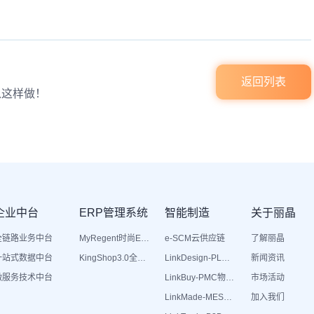
返回列表
以这样做！
企业中台
ERP管理系统
智能制造
关于丽晶
全链路业务中台
MyRegent时尚ERP
e-SCM云供应链
了解丽晶
一站式数据中台
KingShop3.0全渠道电商ERP
LinkDesign-PLM设计研发
新闻资讯
微服务技术中台
LinkBuy-PMC物料管理
市场活动
LinkMade-MES生产管理
加入我们