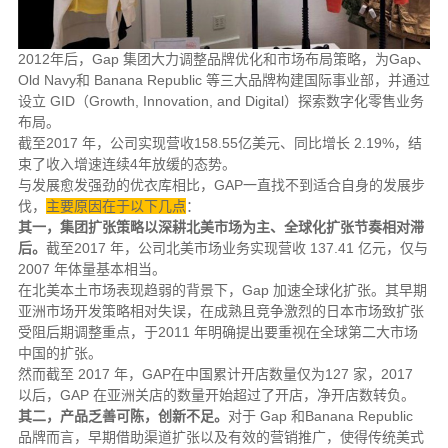
2012年后，Gap 集团大力调整品牌优化和市场布局策略，为Gap、
Old Navy和 Banana Republic 等三大品牌构建国际事业部，并通过
设立 GID（Growth, Innovation, and Digital）探索数字化零售业务
布局。
截至2017 年，公司实现营收158.55亿美元、同比增长 2.19%，结
束了收入增速连续4年放缓的态势。
与发展愈发强劲的优衣库相比，GAP一直找不到适合自身的发展步
伐，
主要原因在于以下几点
：
其一，集团扩张策略以深耕北美市场为主、全球化扩张节奏相对滞
后。
截至2017 年，公司北美市场业务实现营收 137.41 亿元，仅与
2007 年体量基本相当。
在北美本土市场表现趋弱的背景下，Gap 加速全球化扩张。其早期
亚洲市场开发策略相对失误，在成熟且竞争激烈的日本市场致扩张
受阻后期调整重点，于2011 年明确提出要重视在全球第二大市场
中国的扩张。
然而截至 2017 年，GAP在中国累计开店数量仅为127 家，2017
以后，GAP 在亚洲关店的数量开始超过了开店，净开店数转负。
其二，产品乏善可陈，创新不足。
对于 Gap 和Banana Republic
品牌而言，早期借助渠道扩张以及有效的营销推广，使得传统美式