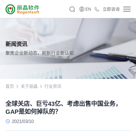
EN
立即咨询
新闻资讯
聚焦企业新动态，刷新行业新认知
首页
关于丽晶
行业资讯
全球关店、巨亏43亿、考虑出售中国业务，
GAP是如何掉队的？
2021/03/10