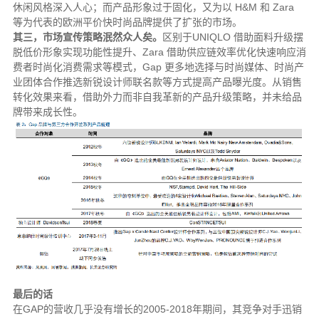
休闲风格深入人心；而产品形象过于固化，又为以 H&M 和 Zara
等为代表的欧洲平价快时尚品牌提供了扩张的市场。
其三，市场宣传策略泯然众人矣。
区别于UNIQLO 借助面料升级摆
脱低价形象实现功能性提升、Zara 借助供应链效率优化快速响应消
费者时尚化消费需求等模式，Gap 更多地选择与时尚媒体、时尚产
业团体合作推选新锐设计师联名款等方式提高产品曝光度。从销售
转化效果来看，借助外力而非自我革新的产品升级策略，并未给品
牌带来成长性。
最后的话
在GAP的营收几乎没有增长的2005-2018年期间，其竞争对手迅销