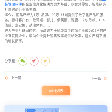
装管理软件
的企业信息化解决方案为基础，以智慧零售、智能制造
打造时尚行业新生态。
迄今， 丽晶已经为1万+品牌、20万+终端提供了数字化产品和服
务。标杆客户有：歌莉娅、影儿、伊芙丽、雅鹿、卡尔丹顿、UR、
倩碧、富安娜、劲浪体育……
进入产业互联网时代，丽晶致力于赋能每个时尚企业成为C2M的产
业互联网企业，帮助企业提升销售效率与供给效率，建立产销平衡
的增长闭环。
分享至：
上一篇
下一篇
返回列表