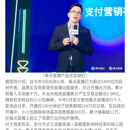
（看点直播产品总监胡虹）
据现场介绍，自今年3月内测以来，看点直播已为超过1800位内容
创作者、品牌主及商家提供直播功能服务，共计开播近万场，累计
观看人次突破千万。平台内电商直播累计产生交易总额达1.08亿。
拥有较多粉丝的小小包麻麻，今年5月首次使用看点直播进行个人
爱用品分享，开播仅100分钟创下销售额超216万的记录。在后续的
开播中，小小包麻麻单场最高销售额超320万，累计弹幕超11万，
在看点直播上树立了母婴行业的标杆案例。
对于商家而言，支付方式与流量来源一直都是影响转化率的核心因