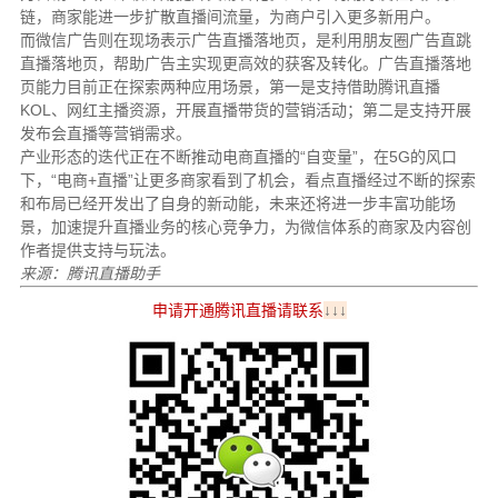
链，商家能进一步扩散直播间流量，为商户引入更多新用户。
而微信广告则在现场表示广告直播落地页，是利用朋友圈广告直跳
直播落地页，帮助广告主实现更高效的获客及转化。广告直播落地
页能力目前正在探索两种应用场景，第一是支持借助腾讯直播
KOL、网红主播资源，开展直播带货的营销活动；第二是支持开展
发布会直播等营销需求。
产业形态的迭代正在不断推动电商直播的“自变量”，在5G的风口
下，“电商+直播”让更多商家看到了机会，看点直播经过不断的探索
和布局已经开发出了自身的新动能，未来还将进一步丰富功能场
景，加速提升直播业务的核心竞争力，为微信体系的商家及内容创
作者提供支持与玩法。
来源：腾讯直播助手
申请开通腾讯直播请联系
↓↓↓