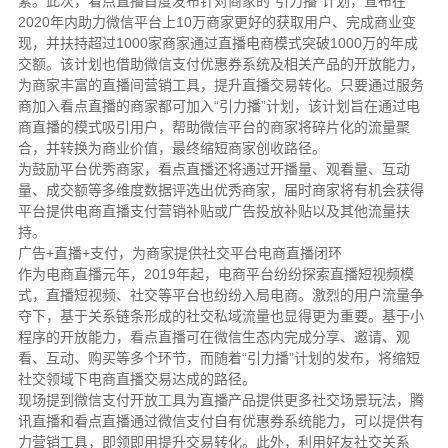
素。此次，看点直播首度发布针对商家的“引力播”计划，宣布在
2020年内助力微信平台上10万商家更好的获取用户、完成商业变
现，并扶持超过1000家商家通过直播电商模式突破1000万的年成
交额。该计划也借助微信支付优惠券系统及相关产品的开放能力，
为商家丰富的直播间营销工具，提升直播交易转化。只要通过服务
商加入看点直播的商家都可加入“引力播”计划，该计划旨在通过电
商直播的模式吸引用户，帮助微信平台的商家将碎片化的流量聚
合，并转换为商业价值，最终缩短商家创收路径。
为鼓励平台优秀商家，看点直播还将通过开播量、观看量、互动
量、成交额等多维度数据评选出优秀商家，届时商家将有机会获得
平台提供电商直播支付营销补贴或广告投放补贴以及其他流量扶
持。
广告+直播+支付，为商家提供社交平台电商直播闭环
作为电商直播元年，2019年起，电商平台纷纷探索直播短视频模
式，直播短视频、社交等平台也纷纷入局电商。激烈的用户流量争
夺下，基于关系链条形成的社交私域流量也显得更为重要。基于小
程序的开放能力，看点直播可在微信生态内完成分享、邀请、观
看、互动、购买等多个环节，而随着“引力播”计划的发布，将缩短
社交领域下电商直播交易达成的路径。
现场提到微信支付开放工具为直播产品提供更多社交场景玩法，腾
讯直播和看点直播通过微信支付自有优惠券系统能力，可以提供有
力营销工具，即领即用提升交易转化。此外，利用好友社交关系