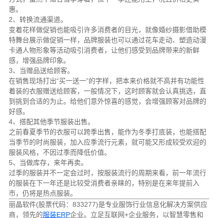
惠。
2、转换流通渠道。
变着花样做促销也能吸引许多消费者的目光，就像婚纱摄影借助模
特舞台展示做促销一样，品牌服装也可以通过花车走动、塑造动漫
卡通人物形象等活动吸引消费者，让他们感受到品牌带来的新鲜
感，增强品牌印象。
3、当赠品送给顾客。
在销售现场打出“买一送一”的字样，把本来价格就不高并有功能性
着装的衣服赠送给顾客，一般情况下，这时顾客就会认真挑选，直
到挑到合适的为止。给他们意外惊喜的感觉，会增强顾客对品牌的
好感。
4、搭配其他季节服装出售。
之前春夏季节的衣服可以跨季出售，能作为冬季打底装，也能搭配
当季节的时尚服装，加入应季流行元素，就可能又形成较受欢迎的
服装风格，不因过季而降低价值。
5、当做库存，来年再卖。
过季的服装并不一定会过时，按服装流行的周期来看，前一年流行
的服装在下一年还是比较受消费者亲睐的，特别是在来年提前入
市，仍将是热点服装。
丽晶软件(股票代码：833277)是专业服饰行业信息化解决方案供应
商，领先的
服装ERP
企业。立足互联网+企业服务，以智慧零售和