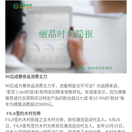
90后成奢侈品消费主力
90后成为奢侈品消费主力军，流量明星功不可没？对品牌来说，
“爱豆”( idol的音译)有明显的精准销售转化。有调查显示，因为偶像
推荐或代言而购买过特定产品的粉丝超过七成;有10.9%的“粉丝”每
年为偶像消费超过3000元。
FILA签约木村光希
FILA签约木村拓哉之女木村光希，担任潮流运动代言人。6月26
日，FILA宣布签约木村光希担任潮流运动代言人。去年10月15日，
日本74家报纸发起一则联动广告，就选择了木村光希。木村光希此