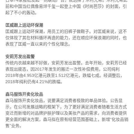
前和中国当红偶像易烊千玺一起登上中国《时尚芭莎》的封面，引
起了不小的轰动。
匡威跟上运动环保潮
匡威跟上运动环保潮，用员工的旧裤子做鞋子。对匡威来说，这不
仅体现了其在材料循环再造的能力，还在顺应环保浪潮的同时，也
表现了匡威一直以来的个性化理念。
安莉芳发出盈警
传统内衣越来越不好做，安莉芳发出盈警。去年开始，安莉芳已经
表现出疲态，因2017年发生的搬迁一次性补偿费用，公司纯利
2018年由4.953亿港元跌至1.512亿港元，跌幅七成。经调整后，
2018年纯利仍有4.21%的跌幅。
森马服饰开卖化妆品
森马服饰开卖化妆品，说要满足消费者极致的单品体验。公告显
示，在公司发展战略的框架下，为了更好满足消费者随着生活方式
变迁而新增的对品牌护肤护理以及美妆产品的需求，向消费者提供
更全面的解决方案，森马拟在原有经营范围基础上，新增“化妆品销
售”业务。