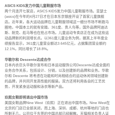
ASICS KIDS发力中国儿童鞋服市场
两个月连开七家店，ASICS KIDS发力中国儿童鞋服市场。亚瑟士
(asics)在今年的4月27日才在日本东京银座开设了首家儿童旗舰
店。近年来，各大运动品牌在儿童鞋服领域这一细分市场不断跑马
圈地，中国本土的就有安踏、361度、贵人鸟等，国外品牌阿迪达
斯、耐克、彪马等也在抢占市场。儿童运动专卖店正在成为这些运
动品牌新的利润增长点。以361度儿童业务为例，据其上半年度业
绩报告显示，361度儿童营业额达3.645亿元，占据集团营业额约
12.1%，同比增长了18.8%。
华歌尔和 Descente达成合作
日本内衣巨头华歌尔宣布和日本运动服饰公司Descente达成全面的
业务合作关系，包括设计、分销，以及创建新的品牌和业务。华歌
尔和 Descente 将考虑在功能和时尚相结合的运动休闲领域创建新
的品牌，并共同开发高性能的服装。双方还将利用各自的工艺优
势，开发紧身运动服和泳衣等新产品。
玖熙女鞋即将退出中国市场
美国女鞋品牌Nine West（玖熙）正在退出中国市场。Nine West在
北京的门店已全部关闭，而上海、深圳、成都、杭州等地的门店也
所剩无几，公司位于东莞的中国总部已经解散。天猫相关负责人证