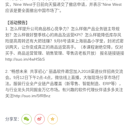
实，Nine West于日前向天猫递交了撤店申请，并表示“Nine West
应该是要全面撤出中国市场了”。
【活动预告】
1. 怎么样提升公司商品核心竞争力？怎么样做产品业务链主导规
划？怎么样做好整季核心的商品及运营KPI？怎么样能降低库存风
险提高周转还有大把钱赚？9月8号请来上海丽晶小学堂，封闭式密
训两天，让你变成真正的商品运营高手。（本课程谢绝空降，仅对
买手、商品运营管理、销售管理、零售店老板开放） 报名链接链接
http://suo.im/4wHSbS
2. “畅想未来 共享初心” 丽晶软件邀您加入2018渠道伙伴招商交流
会。9月12日下午2点-4点，微信线上直播，大咖现场分享市场打
法。服装行业全产业链产品覆盖（新零售、智能制造、ERP等），
与行业龙头共同掘金万亿市场。有兴趣的软件代理伙伴请多多关注
关注http://suo.im/5fRBnz
分享至：