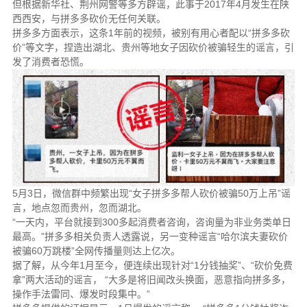
但根据新华社、荆州网警等多方辟谣，此事于2017年4月发生在陕
西西安，与拼多多砍价无任何关联。
拼多多方面表示，这条1年前的视频，被别有用心者配以“拼多多砍
价”等文字，捏造出湖北、贵州等地女子因砍价被骗轻生的谣言，引
发了消费者恐慌。
5月3日，微信群中频繁出现“女子拼多多帮人砍价被骗50万上吊”谣
言，地点忽而贵州，忽而湖北。
“一天内，平台就接到300多起消费者咨询，咨询量为非业务类单日
最高。”拼多多相关负责人透露说，另一变种谣言“哈尔滨夫妻砍价
被骗60万跳楼”全网传播量则达上亿次。
据了解，从今年1月至今，便连续出现针对“1分钱抽奖”、“砍价免费
拿”两大活动的谣言， “大多是将旧闻改头换面，恶意指向拼多多，
操作手法雷同、爆发时段集中。”