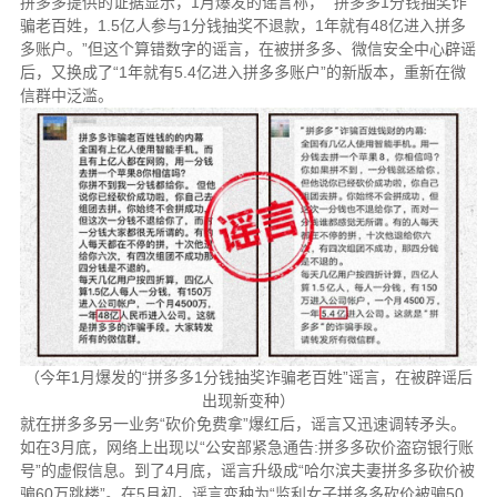
拼多多提供的证据显示，1月爆发的谣言称， “拼多多1分钱抽奖诈
骗老百姓，1.5亿人参与1分钱抽奖不退款，1年就有48亿进入拼多
多账户。”但这个算错数字的谣言，在被拼多多、微信安全中心辟谣
后，又换成了“1年就有5.4亿进入拼多多账户”的新版本，重新在微
信群中泛滥。
（今年1月爆发的“拼多多1分钱抽奖诈骗老百姓”谣言，在被辟谣后
出现新变种）
就在拼多多另一业务“砍价免费拿”爆红后，谣言又迅速调转矛头。
如在3月底，网络上出现以“公安部紧急通告:拼多多砍价盗窃银行账
号”的虚假信息。到了4月底，谣言升级成“哈尔滨夫妻拼多多砍价被
骗60万跳楼”。在5月初，谣言变种为“监利女子拼多多砍价被骗50