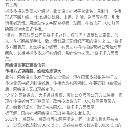
万上吊”。
拼多多相关负责人介绍说，此类谣言针对平台业务，且制作、传播
形式不断升级， “比如通过跳楼、上吊、诈骗、盗号等内容，引发
消费者恐慌。用煽动性文字配合视频、动图，在微信群、QQ群等
隐蔽渠道病毒式传播。”
“没有一家互联网公司像拼多多这样，短时间内遭受如此密集、骇
人，花样翻新却手法一致，策划周详又组织严密的谣言攻击。”拼多
多方面表示，其掌握充分线索，有第三方机构操纵营销公司和水军
团队，长期对拼多多进行有组织、系统性地抹黑。”拼多多方面表
示。
网络谣言蔓延至微信群
传播方式更隐蔽、维权难度更大
此前，网络谣言多发于食品安全领域，但在国家多部委重拳打击、
多企业集中起诉制谣者后，传播势头有所遏制。在蔓延到电商领域
后，网络谣言又出现新变化。
“之前的网络谣言，大多通过微博、微信公众号等公开方式传播。但
现在传谣者为了逃避责任，改为投放微信群、QQ群等更隐蔽方
式，给我们调查、取证带来困难。”拼多多方面表示。
据了解，国内针对网络谣言已出台相应法律法规。
2013年，最高院、最高检司法解释规定，同一诽谤信息实际被点
击、浏览次数达到5000次以上，或者被转发次数达到500次以上的