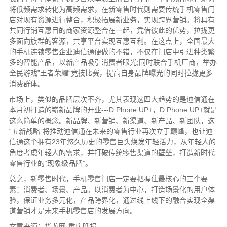
将低频需求转化为高频需求，在新零售时代则需要传统手机零售门
店对现有资源进行整合，积极拓展新业务，实现跨界营销。将具有
共同行销互惠目的商家资源整合在一起，凭借彼此的优势，拉拢更
多面向族群的客源，共享平台实现互惠互利。在这点上，全国最大
的手机连锁零售企业迪信通便做的不错，不仅在门店中引进种类繁
多的智能产品，以新产品吸引消费者眼光;同时联合手机厂商，举办
全民游戏”王者荣耀“竞技比赛，提高自身品牌曝光的同时拉拢更多
消费群体。
市场上，类似的品牌层次不齐，尤其表现这四大趋势的是迪信通在
本月初打造的崭新品牌的开业---D.Phone UP+，D.Phone UP+就是
这么简单的概念。新品牌、新营销、新渠道、新产品、新团队，这
“五新战略”将推动迪信通在未来的零售行业再次立于巅峰，也让迪
信通这个拥有23年悠久历史的零售巨头焕发年轻活力，从年轻人的
角度考虑年轻人的需求，并打破传统零售渠道的壁垒，打造新时代
零售行业的“现象级品牌”。
总之，新零售时代，手机零售门店一定要把握住最核心的三个要
素：消费者、场景、产品。以消费者为中心，打造场景化的用户体
验，保证业务多元化，产品跨界化，通过线上线下的融合实现全渠
道营销才是未来手机零售店的发展方向。
文章来源：华龙网-重庆晚报