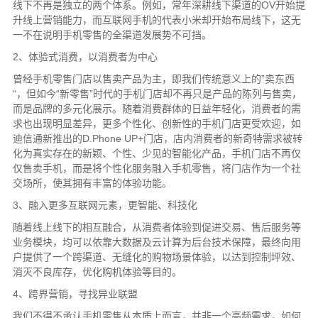
线下不再是独立的两个体系。例如，常年深耕线下渠道的OV开始提
升线上营销能力，而互联网手机的代表小米却开始布局线下，这无
一不在说明手机零售的全渠道发展势不可挡。
2、体验式消费，以消费者为中心
曾经手机零售门店以售卖产品为主，即我们传统意义上的”卖东西
“，但如今“新零售”时代的手机门店却不再只是产品的陈列与售卖，
而是品牌的多元化展示。随着消费群体的日益年轻化，消费者的需
求也出现明显差异，更多个性化、创新性的手机门店更受欢迎，如
迪信通新推出的D.Phone UP+门店，店内消费者的新奇特需求被转
化为真实存在的新颖、个性、少见的智能化产品，手机门店不再仅
仅售卖手机，而是将个性化服务融入手机零售，将门店作为一个社
交场所，使其拥有丰富的体验功能。
3、融入更多互联网元素，更智能、科技化
随着线上线下的相互融合，从消费者体验到促进交易、售后服务等
业务模块，均可以依靠大数据及云计算为后台技术保障，最终向用
户提供了一个跨渠道、无缝化的购物场景体验，以达到控制坪效、
消灭不良库存，优化购机体验等目的。
4、跨界营销，寻找异业联盟
我们不得不承认手机零售从本质上而言，并非一个高频需求，如何