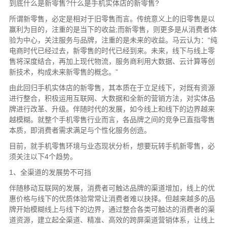
到底什么是新零售?什么是手机实体店的新零售?
所谓新零售，必定是相对于旧零售而言。传统意义上的旧零售是以
赢利为目的，注重的是当下的收益;而新零售，则更多是从消费者体
验为中心，关注服务与品牌，注重的是未来的收益。马云认为：“纯
电商时代已经过去，新零售的时代已经到来。未来，线下与线上零
售将深度结合，再加上现代物流，服务商利用大数据、云计算等创
新技术，构成未来新零售的概念。”
由此回归手机实体店的新零售，其本质在于立足线下，对既有资源
进行整合，积极运用互联网、大数据和全新的营销方法，对实体品
牌进行改革、升级。伴随时代的发展，如今线上和线下的边界越来
越模糊。就整个手机零售行业而言，各品牌之间的竞争已直指零售
本质，即消费者需求满足与个性化服务创造。
目前，就手机零售环境与业态现状分析，想要玩转手机新零售，必
须关注以下4个趋势。
1、全渠道的发展势不可挡
伴随移动互联网的发展，消费者可触达品牌的渠道增加，线上的优
惠价格与线下的优质体验常常让消费者难以抉择。但越来越多的品
牌开始模糊线上与线下的边界，通过整合各类可触达的消费者的渠
道资源，建立起全渠道、精准、高效的跨屏渠道营销体系，让线上