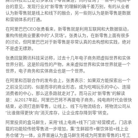
腾讯科技近日走访多家线下零售渠道，同时征询了一些中小电商平
台的意见，发现行业对“新零售”的理解的确千差万别，有的从业者
认为新零售就是线上和线下的融合，另一些则认为是新零售是数据
和营销体系的打通。
在阿里巴巴CEO张勇看来，新零售就是利用互联网和大数据驱动，
重构传统商业要素中的“人货场”。张勇认为，在新零售上面有很多
的讨论，但阿里巴巴对于新零售是非常认真的去构想和实践，绝对
不是虚无缥渺。
张勇回复腾讯科技采访称，过去十几年电子商务把虚拟世界和实体
世界分割，这是阶段性的产物，未来虚拟世界和实体世界就是一个
世界，电子商务和实体商业也是一个世界。
在阿里和百联合作的发布会上，张勇表示：如果双方能探索出一个
之前没见过的、似是而非的商业形态，成为吃喝玩乐的中心、连接
消费者的中心，那么这条路就走对了。而马云对“新零售”的解读
是：从2017年起，阿里巴巴将不再提电子商务，纯电商时代会很快
结束，必须打造新零售，让线上、线下与物流结合，将物流公司从
“比谁做得更快”向“消灭库存，让企业库存降到零”转变。
阿里投资的盒马鲜生，采用“线上电商+线下门店”经营模式，门店承
载的功能较传统零售进一步增加，集“生鲜超市+餐饮体验+线上业
务仓储”为一体，业界普遍认为盒马鲜生将成为阿里新零售的1号工