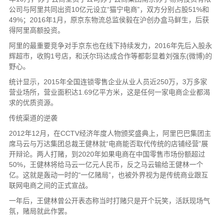
公司与阿里共同出资10亿元设立“猫宁电商”，双方分别占股51%和
49%；2016年1月，原京东物流总监侯毅在沪创办盒马鲜生，后获
得阿里高额投资。
阿里的最重要竞争对手京东也在线下持续发力，2016年先后入股永
辉超市，收购1号店，和沃尔玛达成合作等都彰显着刘强东(微博)的
野心。
统计显示，2015年全国连锁零售企业从业人员近250万，3万多家
营业场所，营业面积达1.69亿平方米，这是任何一家电商企业都渴
求的优质资源。
传统渠道的逆袭
2012年12月，在CCTV经济年度人物颁奖盛典上，阿里巴巴集团主
席马云与万达集团总裁王健林就“电商能否取代传统的店铺经营”展
开辩论。两人打赌，到2020年如果电商在中国零售市场份额超过
50%，王健林将给马云一亿元人民币，反之马云输给王健林一个
亿。这就是轰动一时的“一亿赌局”，也被外界视为是传统商业跟互
联网电商之间的正式宣战。
一年后，王健林曾公开表态称当时打赌只是开个玩笑，活跃现场气
氛，赌局就此作罢。