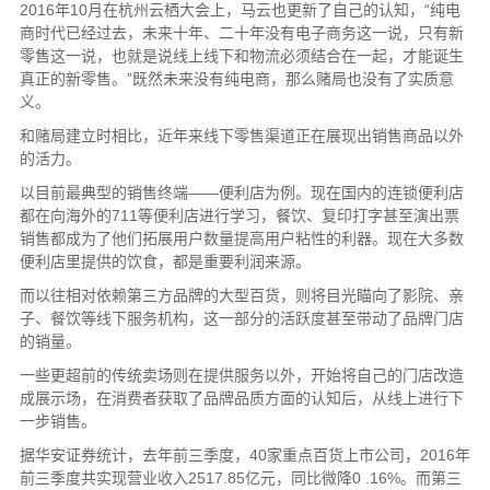
2016年10月在杭州云栖大会上，马云也更新了自己的认知，“纯电
商时代已经过去，未来十年、二十年没有电子商务这一说，只有新
零售这一说，也就是说线上线下和物流必须结合在一起，才能诞生
真正的新零售。”既然未来没有纯电商，那么赌局也没有了实质意
义。
和赌局建立时相比，近年来线下零售渠道正在展现出销售商品以外
的活力。
以目前最典型的销售终端——便利店为例。现在国内的连锁便利店
都在向海外的711等便利店进行学习，餐饮、复印打字甚至演出票
销售都成为了他们拓展用户数量提高用户粘性的利器。现在大多数
便利店里提供的饮食，都是重要利润来源。
而以往相对依赖第三方品牌的大型百货，则将目光瞄向了影院、亲
子、餐饮等线下服务机构，这一部分的活跃度甚至带动了品牌门店
的销量。
一些更超前的传统卖场则在提供服务以外，开始将自己的门店改造
成展示场，在消费者获取了品牌品质方面的认知后，从线上进行下
一步销售。
据华安证券统计，去年前三季度，40家重点百货上市公司，2016年
前三季度共实现营业收入2517.85亿元，同比微降0 .16%。而第三