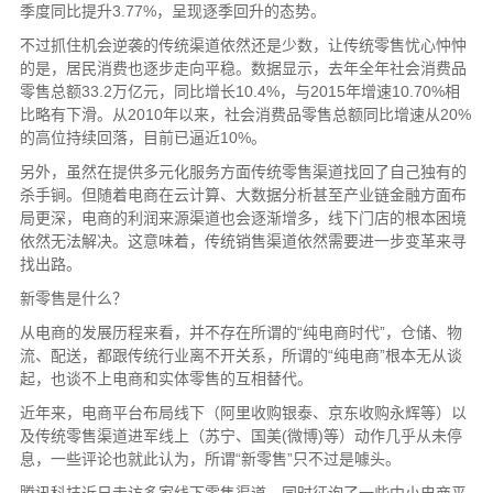
季度同比提升3.77%，呈现逐季回升的态势。
不过抓住机会逆袭的传统渠道依然还是少数，让传统零售忧心忡忡
的是，居民消费也逐步走向平稳。数据显示，去年全年社会消费品
零售总额33.2万亿元，同比增长10.4%，与2015年增速10.70%相
比略有下滑。从2010年以来，社会消费品零售总额同比增速从20%
的高位持续回落，目前已逼近10%。
另外，虽然在提供多元化服务方面传统零售渠道找回了自己独有的
杀手锏。但随着电商在云计算、大数据分析甚至产业链金融方面布
局更深，电商的利润来源渠道也会逐渐增多，线下门店的根本困境
依然无法解决。这意味着，传统销售渠道依然需要进一步变革来寻
找出路。
新零售是什么？
从电商的发展历程来看，并不存在所谓的“纯电商时代”，仓储、物
流、配送，都跟传统行业离不开关系，所谓的“纯电商”根本无从谈
起，也谈不上电商和实体零售的互相替代。
近年来，电商平台布局线下（阿里收购银泰、京东收购永辉等）以
及传统零售渠道进军线上（苏宁、国美(微博)等）动作几乎从未停
息，一些评论也就此认为，所谓“新零售”只不过是噱头。