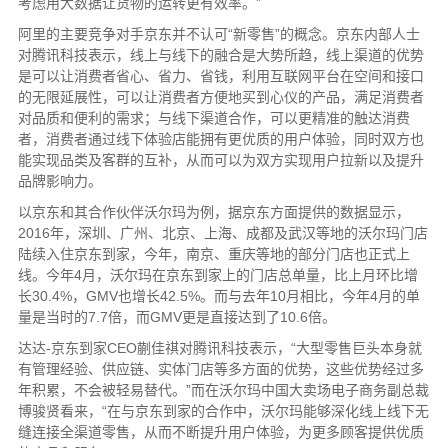
考虑用大数据让货物的运转更有效率。”
阿里的主要竞争对手京东并不认可“新零售”的概念。京东内部人士
对腾讯科技表示，线上与线下的融合是大势所趋，线上渠道的优势
是可以让消费者省心、省力、省钱，利用互联网平台在空间和接口
的无限延展性，可以让消费者方便地买到心仪的产品，满足消费者
对品质和便利的需求；与线下渠道合作，可以更精准的触达消费
者，消费者通过线下体验店能拥有更优质的用户体验，同时双方也
能实现品类及客群的互补，从而可以为双方实现用户拉新以及提升
品牌影响力。
以京东和其合作伙伴沃尔玛为例，据京东方面提供的数据显示，
2016年，深圳、广州、北京、上海、成都及武汉等地的沃尔玛门店
陆续入住京东到家，今年，南京、重庆等地的部分门店也正式上
线。今年4月，沃尔玛在京东到家上的门店总单量，比上月环比增
长30.4%，GMV也增长42.5%。而与去年10月相比，今年4月的单
量是当时的7.7倍，而GMV更是直接达到了10.6倍。
达达-京东到家CEO蒯佳祺对腾讯科技表示，“大型零售巨头本身就
有管理经验、供应链、实体门店等多方面的优势，这些优势经过多
年积累，不会被轻易替代。”而在沃尔玛中国大卖场电子商务副总裁
博骏贤看来，“在与京东到家的合作中，沃尔玛能够深化线上线下无
缝连接全渠道零售，从而不断提升用户体验，为更多顾客提供优质