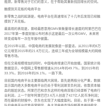
瓶颈，新零售对于它们的意义，在于帮助其重新找回增长的空间。
触摸到天花板的电商平台
新零售之战的起源是，电商平台在高速增长了十几年后发现已经触
摸到了天花板。
最直观的表现是，曾经最愿意用GMV来衡量增长速度的阿里巴巴在
2017年第一季度财报公布时表示这是最后一次公布GMV，未来将
转变成每年一次在年报中披露。
在2015年以前，中国电商的发展就像是一部童话，从2011年的6万
亿元增至2015年的21.8万亿元，连续三年成为全球规模最大的网络
零售市场。
但在交易规模增加的同时，中国电商增速已开始放缓。国家统计局
数据显示，中国网上零售额增速从2014年的49.7％，到2015年的
33.3％，到2016年的26.1％，一路下滑。
目前国内电商平台主要面临两大困境，首先是两极分化严重，数据
显示国内绝大多数电商平台仍处于零利润甚至负利润，依靠资本输
血的尴尬状态。阿里巴巴和京东这样的电商双极已经垄断了电商行
业利润，上一个财年阿里巴巴3.6万人创造了427亿人民币净利润；
而在最新的财报中，京东也实现了大幅度盈利。目前，处于第一梯
队的电商平台优势非常明显，各主流电商市场份额基本维持稳定，