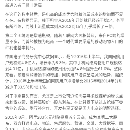
新进入者门槛非常高。
在这样的数字背后，是电商的成本优势随着流量成本的增加而不复
存在。有数据显示，线下租金从2015年开始就已经趋于稳定，甚至
有所回落，而线上流量成本则从2012到15年几乎增长了三倍。
第二个困境则是增速瓶颈。随着互联网大面积普及，来自PC端的增
量不多，而曾经被视为电商下一个时代重要渠道的移动购物人口的
红利也基本耗尽。
中国电子商务研究中心数据显示，截至2016年上半年，我国网购用
户规模达4.8亿人，增长率为8.3%，其中手机网络购物用户规模达
到4.01亿，手机网络购物的使用比例由54.8%提升至61.0%。整体
来看，随着网购渗透率的增加，网购用户增速呈递减的趋势，据统
计，2016年上半年我国的网购用户净增量比2015年和2014年分别
减少了33.5％和42.1％。
对于电商巨头而言，尤其是上市公司迫切需要寻求挖掘新的增长点
来刺激业绩、维持高股价与股东利益。在此背景下从过去抢线下零
售业的饭碗，到互补合作、开发共享无疑是国内电商的明智选择。
2015年8月，阿里283亿元战略投资苏宁云商，成为其第二大股
东，双方打通电商、物流、售后服务、营销、金融、大数据等。同
年10月，苏宁云商全资子公司苏宁云商集团南京苏宁易购投资有限