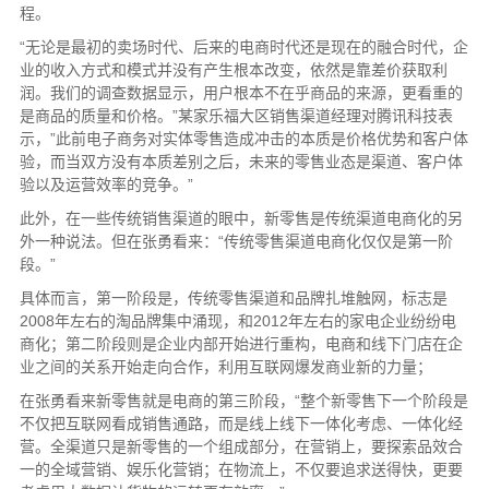
程。
“无论是最初的卖场时代、后来的电商时代还是现在的融合时代，企
业的收入方式和模式并没有产生根本改变，依然是靠差价获取利
润。我们的调查数据显示，用户根本不在乎商品的来源，更看重的
是商品的质量和价格。”某家乐福大区销售渠道经理对腾讯科技表
示，”此前电子商务对实体零售造成冲击的本质是价格优势和客户体
验，而当双方没有本质差别之后，未来的零售业态是渠道、客户体
验以及运营效率的竞争。”
此外，在一些传统销售渠道的眼中，新零售是传统渠道电商化的另
外一种说法。但在张勇看来：“传统零售渠道电商化仅仅是第一阶
段。”
具体而言，第一阶段是，传统零售渠道和品牌扎堆触网，标志是
2008年左右的淘品牌集中涌现，和2012年左右的家电企业纷纷电
商化；第二阶段则是企业内部开始进行重构，电商和线下门店在企
业之间的关系开始走向合作，利用互联网爆发商业新的力量；
在张勇看来新零售就是电商的第三阶段，“整个新零售下一个阶段是
不仅把互联网看成销售通路，而是线上线下一体化考虑、一体化经
营。全渠道只是新零售的一个组成部分，在营销上，要探索品效合
一的全域营销、娱乐化营销；在物流上，不仅要追求送得快，更要