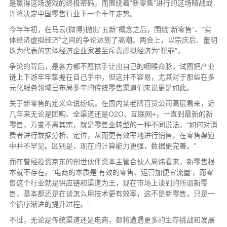
是赢得这场游戏的终极密码，而围绕着“新零售”进行的这场暗战或
许将决定中国零售行业下一个十年走势。
今年年初，在马云(微博)抛出“五新”概念之后，围绕“新零售”、“实
体经济虚拟经济”之间的争论达到了高潮。两会上，以宗庆后、董明
珠为代表的实体经济企业家甚至斥责虚拟经济为“犯罪”。
争论的背后，是各方都不愿拱手让出自己的咽喉命脉，试图把产业
链上下游牢牢掌握在自己手中，但这并不容易，尤其对于那些在多
元化服务领域已布局多年的传统零售渠道们来说更是如此。
关于新零售的定义众说纷纭。在国内某老牌百货公司高层看来，近
几年来无论是团购、全渠道还是O2O、互联网+，一直到最新的新
零售，万变不离其宗，就是零售业转型的一种不同说法。“如何对消
费者进行数据分析、定位，从而更有效率地进行销售，在零售渠道
中并不罕见。区别是，现在的计算能力更强，数据更完善。”
而在曾经投资京东的创世伙伴资本主管合伙人周炜看来，新零售根
本就不存在。“电商的本质是‘有效的零售、运营加便宜流量’，而零
售这个行业就是供应链和渠道为王，现在市场上谈到的所谓新零
售，基本都还是在谈怎么用技术更有效率，这不是新零售，只是一
个循序渐进的提升过程。”
不过，无论是传统渠道还是电商，都将遭遇更多的生存挑战和发展