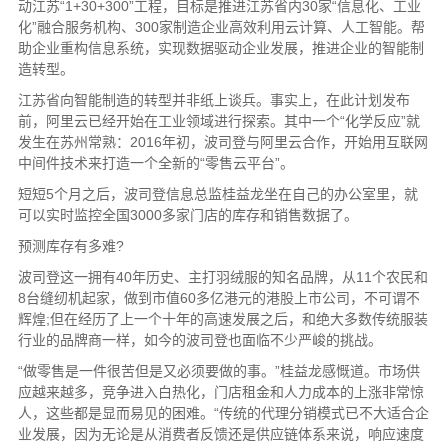
动江苏“1+30+300”工程，目标是推进江苏省内30家“信息化、工业
化”融合服务机构、300家制造企业高效利用云计算、人工智能。帮
助企业重构信息系统，实现数据驱动企业发展，推进企业的智能制
造转型。
江苏省向智能制造的转型并非纸上谈兵。事实上，在此计划发布
前，阿里云已经开始在工业领域进行探索。其中一个“化学反应”就
发生在苏州常熟：2016年初，波司登与阿里云合作，开始用互联网
中间件技术来打造一个全新的“零售云平台”。
短短5个月之后，波司登信息总监桂益龙坐在自己的办公室里，就
可以实时监控全国3000多家门店的库存和销售数据了。
预测库存有多难?
波司登这一拥有40年历史、主打羽绒服的知名品牌，从11个农民和
8台缝纫机起家，做到市值60多亿港元的港股上市公司，不可谓不
辉煌;但在经历了上一个十年的高速发展之后，和绝大多数传统服装
行业的品牌商一样，如今的波司登也面临不少严峻的挑战。
“做零售是一件很苦但是又必须要做的事。”桂益龙感慨道。市场供
应越来越多，竞争进入白热化，门店租金和人力成本的上涨非常惊
人，这些都是显而易见的困难。“传统的代理分销模式已不大适合企
业发展，因为无论是从消费者反馈还是供应链体系来说，响应速度