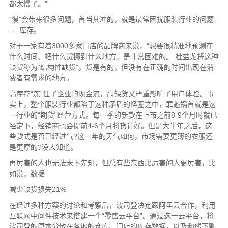
都太慢了。”
“慢”会带来很多问题，首当其冲的，就是最常困扰服装行业的问题--
----库存。
对于一家有着3000多家门店的品牌商来说，“想要很精准地预测在
什么时间、把什么货挪到什么地方，是非常困难的。”桂益龙将这种
缺货称为“结构性缺货”，货是有的，但没有在正确的时间出现在消
费者有需求的地方。
高库存“冻”住了企业的现金流，高缺货又严重影响了用户体验。事
实上，整个服装行业都陷于这种矛盾的怪圈之中，罪魁祸首就是这
一行业的“期货”经营方式。每一季的新款在上市之前8-9个月时就已
经定下，经销商也会提前4-6个月将货订好。但是大半年之后，这
些款式是否已经过气?这一年的天气如何，市场需要更薄的衣服还
是更厚的?没人知道。
再厉害的人也无法未卜先知，但总有些东西比厉害的人更厉害，比
如说，数据
减少缺货损失21%
在经过多种方案的讨论和考察后，波司登决定跟阿里云合作，利用
互联网中间件技术来搭建一个“零售云平台”。通过这一云平台，将
波司登的原本分散在各地的仓库、门店的库存数据，以及和线下割