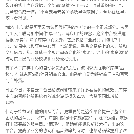
裂开的线上库存数据，全部都“聚拢”在了一起，通过重构和打通，
完全融合成一体。“不需要再去各个系统里查数据了，全都在这里，
随时看得见。”
“库存中心”就是阿里云为波司登打造的“中台”的一个组成部分。按照
阿里云互联网那中间件“厚平台、薄应用”的理念，这个中台被搭建
得很“厚实”，除了库存中心之外，它还包括了全局共享的用户中
心、交易中心和订单中心等。也就是说，整条交易链上的人、货和
交易信息，都汇聚成一个即时动态变化的“水池”，池中的“水资源”随
时可供上层的业务模块和业务流程使用。
有了基于库存中心的自动补货系统之后，波司登大胆地将库存“后
移”，在试点区域取消经销商仓库，由系统自动为经销商门店和直营
门店补货。
时至今日，零售云平台已给波司登带来了许多看得见的成效：库存
中心的智能补货系统有效减少缺货损失21%，售罄率同比增长
10%。
但对于桂益龙和他的团队而言，更重要的是这个平台提升了整个IT
团队的战斗力：“以前，IT部门就是个花钱的部门，除了运维，就是
打申请买新的服务器。”而现在，借助新能源和新技术打造出的这一
平台，提高了业务的协同和运营效率的同时，也帮助品牌提升了盈