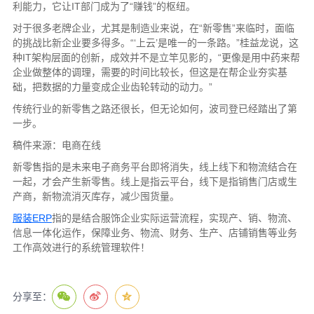
利能力，它让IT部门成为了“赚钱”的枢纽。
对于很多老牌企业，尤其是制造业来说，在“新零售”来临时，面临
的挑战比新企业要多得多。“‘上云’是唯一的一条路。”桂益龙说，这
种IT架构层面的创新，成效并不是立竿见影的，“更像是用中药来帮
企业做整体的调理，需要的时间比较长，但这是在帮企业夯实基
础，把数据的力量变成企业齿轮转动的动力。”
传统行业的新零售之路还很长，但无论如何，波司登已经踏出了第
一步。
稿件来源：电商在线
新零售指的是未来电子商务平台即将消失，线上线下和物流结合在
一起，才会产生新零售。线上是指云平台，线下是指销售门店或生
产商，新物流消灭库存，减少囤货量。
服装ERP
指的是结合服饰企业实际运营流程，实现产、销、物流、
信息一体化运作，保障业务、物流、财务、生产、店铺销售等业务
工作高效进行的系统管理软件！
分享至：