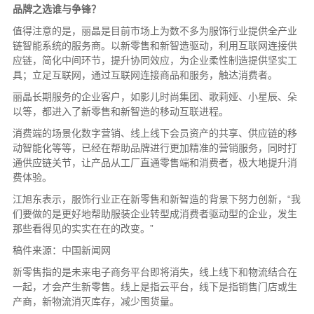
品牌之选谁与争锋？
值得注意的是，丽晶是目前市场上为数不多为服饰行业提供全产业
链智能系统的服务商。以新零售和新智造驱动，利用互联网连接供
应链，简化中间环节，提升协同效应，为企业柔性制造提供坚实工
具；立足互联网，通过互联网连接商品和服务，触达消费者。
丽晶长期服务的企业客户，如影儿时尚集团、歌莉娅、小星辰、朵
以等，都进入了新零售和新智造的移动互联进程。
消费端的场景化数字营销、线上线下会员资产的共享、供应链的移
动智能化等等，已经在帮助品牌进行更加精准的营销服务，同时打
通供应链关节，让产品从工厂直通零售端和消费者，极大地提升消
费体验。
江旭东表示，服饰行业正在新零售和新智造的背景下努力创新，“我
们要做的是更好地帮助服装企业转型成消费者驱动型的企业，发生
那些看得见的实实在在的改变。”
稿件来源：中国新闻网
新零售指的是未来电子商务平台即将消失，线上线下和物流结合在
一起，才会产生新零售。线上是指云平台，线下是指销售门店或生
产商，新物流消灭库存，减少囤货量。