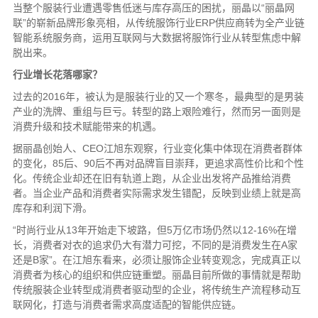
当整个服装行业遭遇零售低迷与库存高压的困扰，丽晶以“丽晶网
联”的崭新品牌形象亮相，从传统服饰行业ERP供应商转为全产业链
智能系统服务商，运用互联网与大数据将服饰行业从转型焦虑中解
脱出来。
行业增长花落哪家？
过去的2016年，被认为是服装行业的又一个寒冬，最典型的是男装
产业的洗牌、重组与巨亏。转型的路上艰险难行，然而另一面则是
消费升级和技术赋能带来的机遇。
据丽晶创始人、CEO江旭东观察，行业变化集中体现在消费者群体
的变化，85后、90后不再对品牌盲目崇拜，更追求高性价比和个性
化。传统企业却还在旧有轨道上跑，从企业出发将产品推给消费
者。当企业产品和消费者实际需求发生错配，反映到业绩上就是高
库存和利润下滑。
“时尚行业从13年开始走下坡路，但5万亿市场仍然以12-16%在增
长，消费者对衣的追求仍大有潜力可挖，不同的是消费发生在A家
还是B家”。在江旭东看来，必须让服饰企业转变观念，完成真正以
消费者为核心的组织和供应链重塑。丽晶目前所做的事情就是帮助
传统服装企业转型成消费者驱动型的企业，将传统生产流程移动互
联网化，打造与消费者需求高度适配的智能供应链。