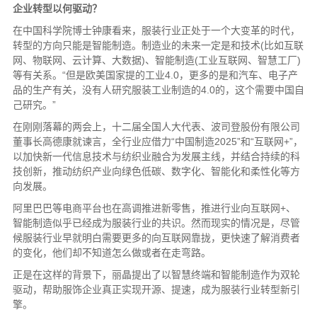
企业转型以何驱动？
在中国科学院博士钟康看来，服装行业正处于一个大变革的时代，
转型的方向只能是智能制造。制造业的未来一定是和技术(比如互联
网、物联网、云计算、大数据)、智能制造(工业互联网、智慧工厂)
等有关系。“但是欧美国家提的工业4.0，更多的是和汽车、电子产
品的生产有关，没有人研究服装工业制造的4.0的，这个需要中国自
己研究。”
在刚刚落幕的两会上，十二届全国人大代表、波司登股份有限公司
董事长高德康就谏言，全行业应借力“中国制造2025”和“互联网+”，
以加快新一代信息技术与纺织业融合为发展主线，并结合持续的科
技创新，推动纺织产业向绿色低碳、数字化、智能化和柔性化等方
向发展。
阿里巴巴等电商平台也在高调推进新零售，推进行业向互联网+、
智能制造似乎已经成为服装行业的共识。然而现实的情况是，尽管
候服装行业早就明白需要更多的向互联网靠拢，更快速了解消费者
的变化，他们却不知道怎么做或者在走弯路。
正是在这样的背景下，丽晶提出了以智慧终端和智能制造作为双轮
驱动，帮助服饰企业真正实现开源、提速，成为服装行业转型新引
擎。