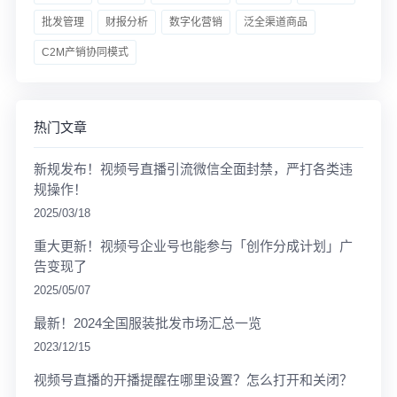
批发管理
财报分析
数字化营销
泛全渠道商品
C2M产销协同模式
热门文章
新规发布！视频号直播引流微信全面封禁，严打各类违
规操作！
2025/03/18
重大更新！视频号企业号也能参与「创作分成计划」广
告变现了
2025/05/07
最新！2024全国服装批发市场汇总一览
2023/12/15
视频号直播的开播提醒在哪里设置？怎么打开和关闭？