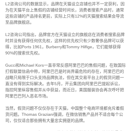
L2
咨询公司的数据显示，品牌在天猫设立店铺也并不一定获利，因
为在天猫平台上售假的店铺经营时间长，消费者搜索产品时，通常
12%
这些店铺的产品排名更前，实际上只有
的天猫搜索结果会导流
至品牌旗舰店。
L2
咨询公司指出，品牌官方在天猫设立的旗舰店在消费者搜索品牌
时并没有获得任何优先权，这样的优先权只有少数奢侈品牌可以获
Ports 1961
Burberry
Tommy Hilfige
得，比如
，
和
，它们能够获得
90%
的搜索优先权。
Gucci
Michael Kors
和
一直非常反感阿里巴巴的售假问题，在致国际
打假联盟信函中称，阿里巴巴是时尚界最危险的存在，阿里巴巴的
战略只局限于口头支持品牌执法，但在其交易平台上的假货问题一
5
直没有得到实际解决。去年
月，开云集团向阿里巴巴提起诉讼，
指控阿里纵容售假并从中获益，而近日，美国服装协会再次呼吁把
阿里巴巴列入恶名市场。
当然，假货问题不仅仅存在于天猫，中国整个电商环境都充斥着假
Thomas Graziani
货问题。
强调，在微信销售产品并不适合每个公
司，仅仅适合那些拥有大量忠实拥趸的品牌。