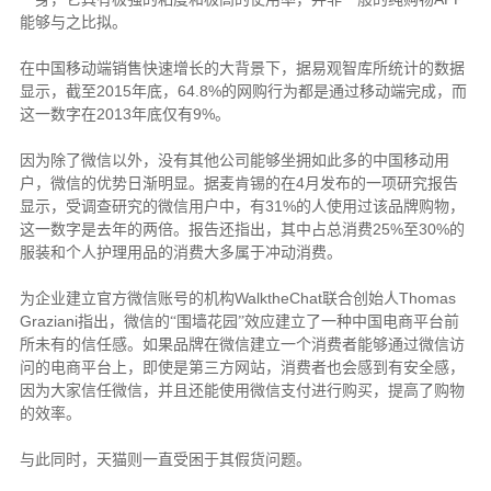
能够与之比拟。
在中国移动端销售快速增长的大背景下，据易观智库所统计的数据
2015
64.8%
显示，截至
年底，
的网购行为都是通过移动端完成，而
2013
9%
这一数字在
年底仅有
。
因为除了微信以外，没有其他公司能够坐拥如此多的中国移动用
4
户，微信的优势日渐明显。据麦肯锡的在
月发布的一项研究报告
31%
显示，受调查研究的微信用户中，有
的人使用过该品牌购物，
25%
30%
这一数字是去年的两倍。报告还指出，其中占总消费
至
的
服装和个人护理用品的消费大多属于冲动消费。
WalktheChat
Thomas
为企业建立官方微信账号的机构
联合创始人
Graziani
指出，微信的“围墙花园”效应建立了一种中国电商平台前
所未有的信任感。如果品牌在微信建立一个消费者能够通过微信访
问的电商平台上，即使是第三方网站，消费者也会感到有安全感，
因为大家信任微信，并且还能使用微信支付进行购买，提高了购物
的效率。
与此同时，天猫则一直受困于其假货问题。