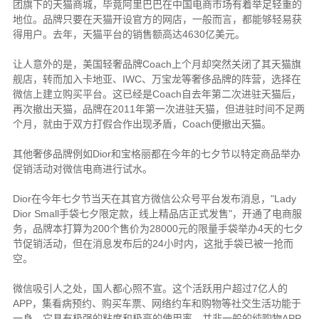
团旗下的天猫商城，毕竟阿里巴巴在中国电商市场有着举足轻重的
地位。品牌只要在天猫开设官方的网店，一般而言，都能够轻易获
4630
得用户。去年，天猫平台的销售额高达
亿美元。
Coach
让人意外的是，美国轻奢品牌
上个月却突然关闭了其天猫旗
IWC
舰店，转而加入卡地亚、
、万宝龙等奢侈品牌的阵营，选择在
Coach
微信上建立购买平台。这已经是
自去年第二次进驻天猫后，
2011
再次撤出天猫，品牌在
年第一次进驻天猫，但进驻时间不足两
Coach
个月，就由于双方打假合作出现矛盾，
便撤出天猫。
Dior
其他奢侈品牌例如
和宝格丽都在今年的七夕节以特定商品举办
促销活动对微信电商进行试水。
Dior
"Lady
在今年七夕节当天在其官方微信公众号平台发布消息，
Dior Small
"
手袋七夕限定款，线上精品店正式发售
，开通了电商服
200
28000
4
务，品牌本打算为
个售价为
元的限量手袋举办
天的七夕
24
节促销活动，但在消息发布后的
小时内，这批手袋已被一抢而
空。
7
微信吸引人之处，国人都心照不宣。这个活跃用户超过
亿人的
APP
，集看病预约、购买车票、网络约车和购物等社交生活功能于
APP
一身，它具有极强的粘度和极高的使用率，并非一般的纯购物