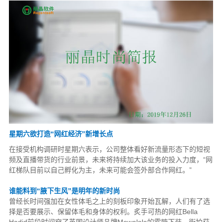
星期六欲打造“网红经济”新增长点
在接受机构调研时星期六表示，公司整体看好新流量形态下的短视
频及直播带货的行业前景，未来将持续加大该业务的投入力度，“网
红梯队目前以自己孵化为主，未来可能会签外部合作网红。”
谁能料到“腋下生风”是明年的新时尚
曾经长时间强加在女性体毛之上的刻板印象开始瓦解，人们有了选
择是否要展示、保留体毛和身体的权利。炙手可热的网红Bella
Hadid前段时间穿了英国设计师品牌Mowalola的露腋下装，街拍获