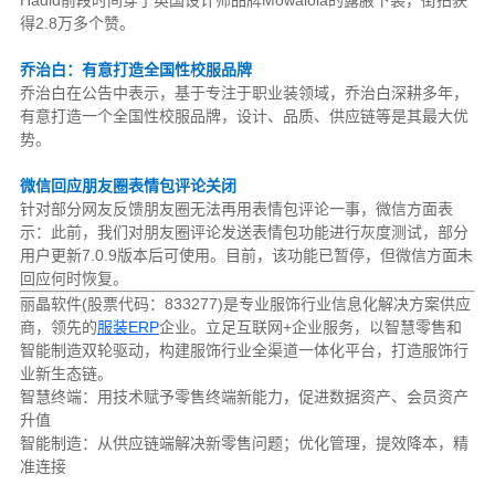
得2.8万多个赞。
乔治白：有意打造全国性校服品牌
乔治白在公告中表示，基于专注于职业装领域，乔治白深耕多年，
有意打造一个全国性校服品牌，设计、品质、供应链等是其最大优
势。
微信回应朋友圈表情包评论关闭
针对部分网友反馈朋友圈无法再用表情包评论一事，微信方面表
示：此前，我们对朋友圈评论发送表情包功能进行灰度测试，部分
用户更新7.0.9版本后可使用。目前，该功能已暂停，但微信方面未
回应何时恢复。
丽晶软件(股票代码：833277)是专业服饰行业信息化解决方案供应
商，领先的
服装ERP
企业。立足互联网+企业服务，以智慧零售和
智能制造双轮驱动，构建服饰行业全渠道一体化平台，打造服饰行
业新生态链。
智慧终端：用技术赋予零售终端新能力，促进数据资产、会员资产
升值
智能制造：从供应链端解决新零售问题；优化管理，提效降本，精
准连接