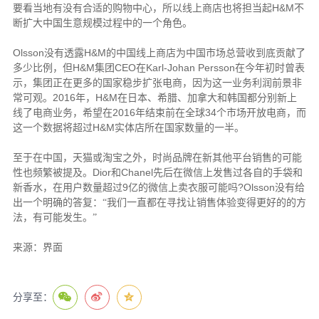
H&M
要看当地有没有合适的购物中心，所以线上商店也将担当起
不
断扩大中国生意规模过程中的一个角色。
Olsson
H&M
没有透露
的中国线上商店为中国市场总营收到底贡献了
H&M
CEO
Karl-Johan Persson
多少比例，但
集团
在
在今年初时曾表
示，集团正在更多的国家稳步扩张电商，因为这一业务利润前景非
2016
H&M
常可观。
年，
在日本、希腊、加拿大和韩国都分别新上
2016
34
线了电商业务，希望在
年结束前在全球
个市场开放电商，而
H&M
这一个数据将超过
实体店所在国家数量的一半。
至于在中国，天猫或淘宝之外，时尚品牌在新其他平台销售的可能
Dior
Chanel
性也频繁被提及。
和
先后在微信上发售过各自的手袋和
9
?Olsson
新香水，在用户数量超过
亿的微信上卖衣服可能吗
没有给
出一个明确的答复：“我们一直都在寻找让销售体验变得更好的的方
法，有可能发生。”
来源：界面
分享至：