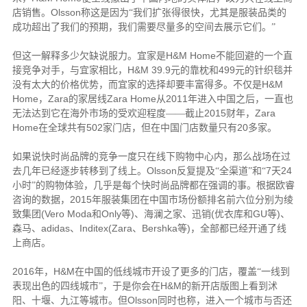
Olsson
店销售。
称这是因为“我们扩张得很快，尤其是服装品类的
成功超出了我们的预期，我们需要尽量多的空间去展示它们。”
H&M Home
但这一解释多少欠缺说服力。宜家是
不能回避的一个直
H&M 39.9
499
接竞争对手，与宜家相比，
元的靠枕和
元的针织毯并
H&M
没有太大的价格优势，而宜家的选择却要丰富得多。不仅是
Home
Zara
Zara Home
2011
，
的家居线
从
年进入中国之后，一直也
2015
Zara
无法达到它在海外市场的受欢迎程度——截止
财年，
Home
502
20
在全球共有
家门店，但在中国门店数量只有
多家。
如果说快时尚品牌的竞争一度只在线下购物中心内，那么战场在过
Olsson
7
24
去几年已经逐步转移到了线上。
反复提及“全渠道”和“
天
小时”的购物体验，几乎是每个快时尚品牌都在强调的事。根据欧睿
2015
咨询的数据，
年服装集团在中国市场份额排名前六位分别为绫
(Vero Moda
Only
)
(
GU
)
致集团
和
等
、海澜之家、迅销
优衣库和
等
、
adidas
Inditex(Zara
Bershka
)
森马、
、
、
等
，全部都已经开通了线
上商店。
2016
H&M
年，
在中国的低线城市开设了更多的门店，覆盖“一线到
H&M
表现出色的四线城市”，于是你会在
的新开店版图上看到沭
Olsson
阳、十堰、九江等城市。但
同时也称，进入一个城市与否还