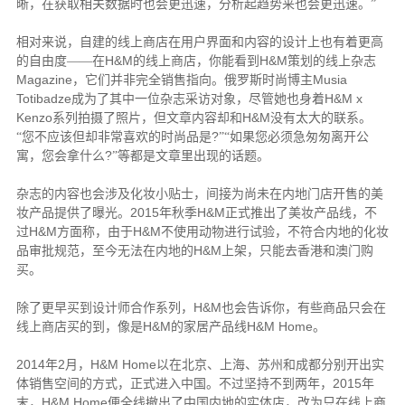
晰，在获取相关数据时也会更迅速，分析起趋势来也会更迅速。”
相对来说，自建的线上商店在用户界面和内容的设计上也有着更高
H&M
H&M
的自由度——在
的线上商店，你能看到
策划的线上杂志
Magazine
Musia
，它们并非完全销售指向。俄罗斯时尚博主
Totibadze
H&M x
成为了其中一位杂志采访对象，尽管她也身着
Kenzo
H&M
系列拍摄了照片，但文章内容却和
没有太大的联系。
?
“您不应该但却非常喜欢的时尚品是
”“如果您必须急匆匆离开公
?
寓，您会拿什么
”等都是文章里出现的话题。
杂志的内容也会涉及化妆小贴士，间接为尚未在内地门店开售的美
2015
H&M
妆产品提供了曝光。
年秋季
正式推出了美妆产品线，不
H&M
H&M
过
方面称，由于
不使用动物进行试验，不符合内地的化妆
H&M
品审批规范，至今无法在内地的
上架，只能去香港和澳门购
买。
H&M
除了更早买到设计师合作系列，
也会告诉你，有些商品只会在
H&M
H&M Home
线上商店买的到，像是
的家居产品线
。
2014
2
H&M Home
年
月，
以在北京、上海、苏州和成都分别开出实
2015
体销售空间的方式，正式进入中国。不过坚持不到两年，
年
H&M Home
末，
便全线撤出了中国内地的实体店，改为只在线上商