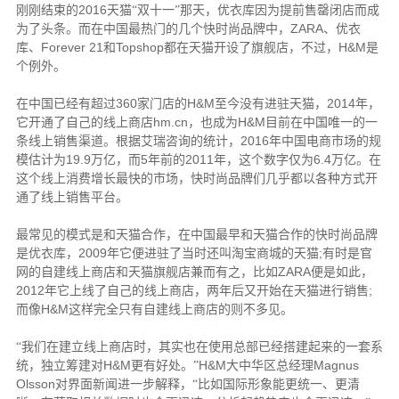
2016
刚刚结束的
天猫“双十一”那天，优衣库因为提前售罄闭店而成
ZARA
为了头条。而在中国最热门的几个快时尚品牌中，
、优衣
Forever 21
Topshop
H&M
库、
和
都在天猫开设了旗舰店，不过，
是
个例外。
360
H&M
2014
在中国已经有超过
家门店的
至今没有进驻天猫，
年，
hm.cn
H&M
它开通了自己的线上商店
，也成为
目前在中国唯一的一
2016
条线上销售渠道。根据艾瑞咨询的统计，
年中国电商市场的规
19.9
5
2011
6.4
模估计为
万亿，而
年前的
年，这个数字仅为
万亿。在
这个线上消费增长最快的市场，快时尚品牌们几乎都以各种方式开
通了线上销售平台。
最常见的模式是和天猫合作，在中国最早和天猫合作的快时尚品牌
2009
;
是优衣库，
年它便进驻了当时还叫淘宝商城的天猫
有时是官
ZARA
网的自建线上商店和天猫旗舰店兼而有之，比如
便是如此，
2012
;
年它上线了自己的线上商店，两年后又开始在天猫进行销售
H&M
而像
这样完全只有自建线上商店的则不多见。
“我们在建立线上商店时，其实也在使用总部已经搭建起来的一套系
H&M
H&M
Magnus
统，独立筹建对
更有好处。”
大中华区总经理
Olsson
对界面新闻进一步解释，“比如国际形象能更统一、更清