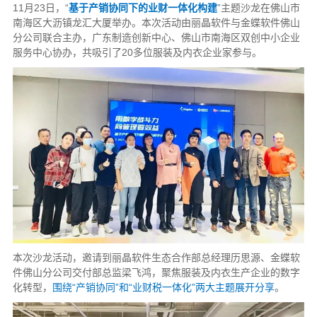
11月23日，“
基于产销协同下的业财一体化构建
”主题沙龙在佛山市
南海区大沥镇龙汇大厦举办。本次活动由丽晶软件与金蝶软件佛山
分公司联合主办，广东制造创新中心、佛山市南海区双创中小企业
服务中心协办，共吸引了20多位服装及内衣企业家参与。
本次沙龙活动，邀请到丽晶软件生态合作部总经理历思源、金蝶软
件佛山分公司交付部总监梁飞鸿，聚焦服装及内衣生产企业的数字
化转型，
围绕“产销协同”和“业财税一体化”两大主题展开分享
。